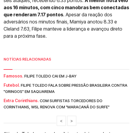
seis ataques, recebendo 6.33 pontos.
A melhor nota veio
aos 16 minutos, com cinco manobras bem conectadas
que renderam 7.17 pontos
. Apesar da reação dos
adversários nos minutos finais, Mamiya anotou 8.33 e
Cleland 7.63, Filipe manteve a liderança e avançou direto
para a próxima fase.
NOTÍCIAS RELACIONADAS
Famosos.
FILIPE TOLEDO CAI EM J-BAY
Futebol.
FILIPE TOLEDO FALA SOBRE PRESSÃO BRASILEIRA CONTRA
"GRINGOS" EM SAQUAREMA
Extra Corinthians.
COM SURFISTAS TORCEDORES DO
CORINTHIANS, WSL RENOVA COM "MARACANÃ DO SURFE"
<
>