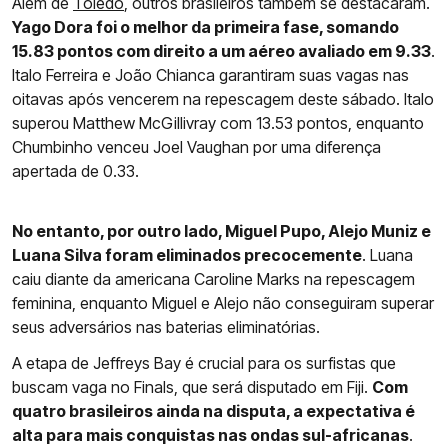
Além de
Toledo
, outros brasileiros também se destacaram.
Yago Dora foi o melhor da primeira fase, somando
15.83 pontos com direito a um aéreo avaliado em 9.33
.
Italo Ferreira e João Chianca garantiram suas vagas nas
oitavas após vencerem na repescagem deste sábado. Italo
superou Matthew McGillivray com 13.53 pontos, enquanto
Chumbinho venceu Joel Vaughan por uma diferença
apertada de 0.33.
No entanto, por outro lado, Miguel Pupo, Alejo Muniz e
Luana Silva foram eliminados precocemente
. Luana
caiu diante da americana Caroline Marks na repescagem
feminina, enquanto Miguel e Alejo não conseguiram superar
seus adversários nas baterias eliminatórias.
A etapa de Jeffreys Bay é crucial para os surfistas que
buscam vaga no Finals, que será disputado em Fiji.
Com
quatro brasileiros ainda na disputa, a expectativa é
alta para mais conquistas nas ondas sul-africanas
.