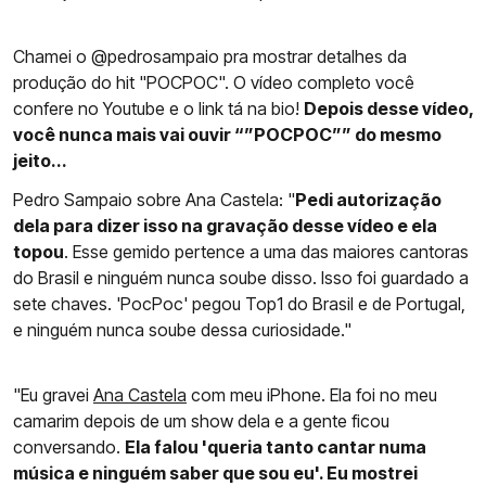
Chamei o @pedrosampaio pra mostrar detalhes da
produção do hit "POCPOC". O vídeo completo você
confere no Youtube e o link tá na bio!
Depois desse vídeo,
você nunca mais vai ouvir “”POCPOC”” do mesmo
jeito...
Pedro Sampaio sobre Ana Castela: "
Pedi autorização
dela para dizer isso na gravação desse vídeo e ela
topou
. Esse gemido pertence a uma das maiores cantoras
do Brasil e ninguém nunca soube disso. Isso foi guardado a
sete chaves. 'PocPoc' pegou Top1 do Brasil e de Portugal,
e ninguém nunca soube dessa curiosidade."
"Eu gravei
Ana Castela
com meu iPhone. Ela foi no meu
camarim depois de um show dela e a gente ficou
conversando.
Ela falou 'queria tanto cantar numa
música e ninguém saber que sou eu'. Eu mostrei