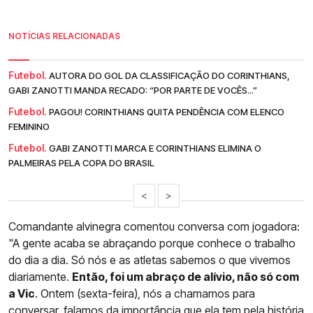
NOTÍCIAS RELACIONADAS
Futebol.
AUTORA DO GOL DA CLASSIFICAÇÃO DO CORINTHIANS,
GABI ZANOTTI MANDA RECADO: “POR PARTE DE VOCÊS...”
Futebol.
PAGOU! CORINTHIANS QUITA PENDÊNCIA COM ELENCO
FEMININO
Futebol.
GABI ZANOTTI MARCA E CORINTHIANS ELIMINA O
PALMEIRAS PELA COPA DO BRASIL
<
>
Comandante alvinegra comentou conversa com jogadora:
"A gente acaba se abraçando porque conhece o trabalho
do dia a dia. Só nós e as atletas sabemos o que vivemos
diariamente.
Então, foi um abraço de alívio, não só com
a Vic
. Ontem (sexta-feira), nós a chamamos para
conversar, falamos da importância que ela tem pela história