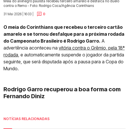
Meia do alvinegro paulista recebeu terceiro amarelo e desfalca no duelo
contra o Remo - Foto: Rodrigo Coca/Agência Corinthians
31 Mai 2026 | 16:03 |
0
O meia do Corinthians que recebeu o terceiro cartão
amarelo e se tornou desfalque para a próxima rodada
do Campeonato Brasileiro é Rodrigo Garro.
A
advertência aconteceu na
vitória contra o Grêmio, pela 18ª
rodada,
e automaticamente suspende o jogador da partida
seguinte, que será disputada após a pausa para a Copa do
Mundo.
Rodrigo Garro recuperou a boa forma com
Fernando Diniz
NOTÍCIAS RELACIONADAS