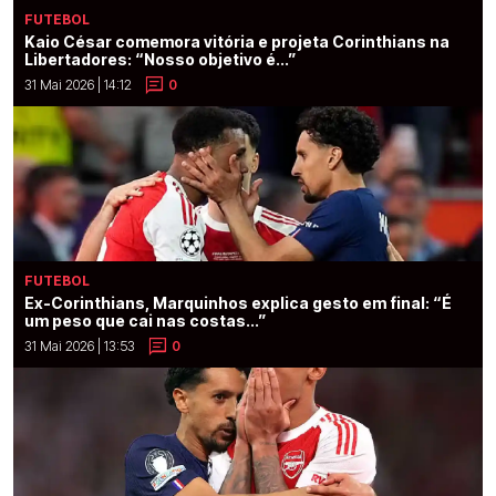
FUTEBOL
Kaio César comemora vitória e projeta Corinthians na
Libertadores: “Nosso objetivo é...”
31 Mai 2026 | 14:12
0
FUTEBOL
Ex-Corinthians, Marquinhos explica gesto em final: “É
um peso que cai nas costas...”
31 Mai 2026 | 13:53
0