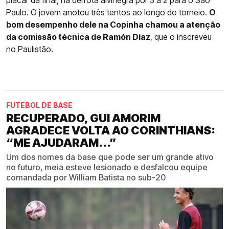
placar da final, na derrota alvinegra por 3 a 2 para o São
Paulo. O jovem anotou três tentos ao longo do torneio.
O
bom desempenho dele na Copinha chamou a atenção
da comissão técnica de Ramón Díaz
, que o inscreveu
no Paulistão.
FUTEBOL DE BASE
RECUPERADO, GUI AMORIM
AGRADECE VOLTA AO CORINTHIANS:
“ME AJUDARAM...”
Um dos nomes da base que pode ser um grande ativo
no futuro, meia esteve lesionado e desfalcou equipe
comandada por William Batista no sub-20