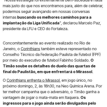
"Nossa estratégia foi extremamente bem-sucedida e nada
mais justo do que nos encontramos para, além de celebrar,
podermos seguir avançando em nossas conversas
internas
buscando os melhores caminhos para a
implantação da Liga Unificada
", declarou Marcelo Paz,
presidente da LFU e CEO do Fortaleza.
Concomitantemente ao evento realizado no Rio de
Janeiro, o
Corinthians
também esteve representado no
Conselho Técnico da Federação Paulista de Futebol (FPF)
por meio do executivo de futebol Fabinho Soldado.
O
Timão soube os detalhes do duelo das quartas de
final do Paulistão, em que enfrentará o Mirassol
.
O
Corinthians enfrenta o Mirassol
, em jogo único, no
próximo domingo, 2, às 18h30, na Neo Química Arena. Por
ter melhor campanha que o adversário, o Timão ganha a
vantagem de jogar o mata-mata em Itaquera.
Os
ingressos para o jogo ainda serão divulgados pelo