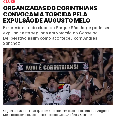
CLUBE
ORGANIZADAS DO CORINTHIANS
CONVOCAM A TORCIDA PELA
EXPULSÃO DE AUGUSTO MELO
Ex-presidente do clube do Parque São Jorge pode ser
expulso nesta segunda em votação do Conselho
Deliberativo assim como aconteceu com Andrés
Sanchez
Organizadas do Timão querem a torcida em peso no dia em que Augusto
Melo pode ser expulso - Foto: Rodrigo Coca/Agência Corinthians