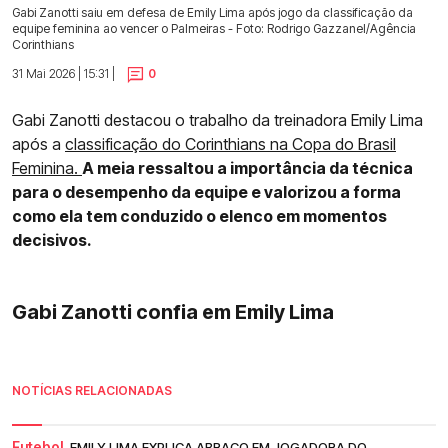
Gabi Zanotti saiu em defesa de Emily Lima após jogo da classificação da
equipe feminina ao vencer o Palmeiras - Foto: Rodrigo Gazzanel/Agência
Corinthians
31 Mai 2026 | 15:31 |
0
Gabi Zanotti destacou o trabalho da treinadora Emily Lima
após a
classificação do Corinthians na Copa do Brasil
Feminina.
A meia ressaltou a importância da técnica
para o desempenho da equipe e valorizou a forma
como ela tem conduzido o elenco em momentos
decisivos.
Gabi Zanotti confia em Emily Lima
NOTÍCIAS RELACIONADAS
Futebol.
EMILY LIMA EXPLICA ABRAÇO EM JOGADORA DO