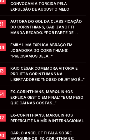
50
CONVOCAM A TORCIDA PELA 
EXPULSÃO DE AUGUSTO MELO
AUTORA DO GOL DA CLASSIFICAÇÃO 
31
DO CORINTHIANS, GABI ZANOTTI 
MANDA RECADO: “POR PARTE DE 
VOCÊS...”
EMILY LIMA EXPLICA ABRAÇO EM 
34
JOGADORA DO CORINTHIANS: 
“PRECISAMOS DELA...”
KAIO CÉSAR COMEMORA VITÓRIA E 
13
PROJETA CORINTHIANS NA 
LIBERTADORES: “NOSSO OBJETIVO É...”
EX-CORINTHIANS, MARQUINHOS 
54
EXPLICA GESTO EM FINAL: “É UM PESO 
QUE CAI NAS COSTAS...”
EX-CORINTHIANS, MARQUINHOS 
32
REPERCUTE NA MÍDIA INTERNACIONAL
CARLO ANCELOTTI FALA SOBRE 
20
MARQUINHOS, EX-CORINTHIANS: 