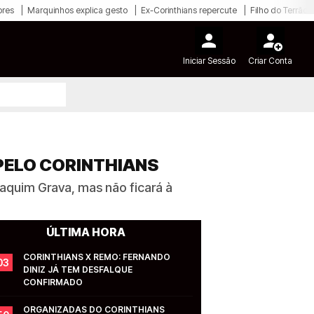
ores
Marquinhos explica gesto
Ex-Corinthians repercute
Filho do Terrão
Iniciar Sessão
Criar Conta
PELO CORINTHIANS
aquim Grava, mas não ficará à
ÚLTIMA HORA
CORINTHIANS X REMO: FERNANDO 
03
DINIZ JÁ TEM DESFALQUE 
CONFIRMADO
ORGANIZADAS DO CORINTHIANS 