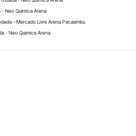
ª rodada - Neo Química Arena
a - Neo Química Arena
 rodada - Mercado Livre Arena Pacaembu
ada - Neo Química Arena
FERNANDO DINIZ JÁ TEM
DO
da contra o Grêmio e recebeu o terceiro cartão
duelo que marcará o retorno do Brasileirão