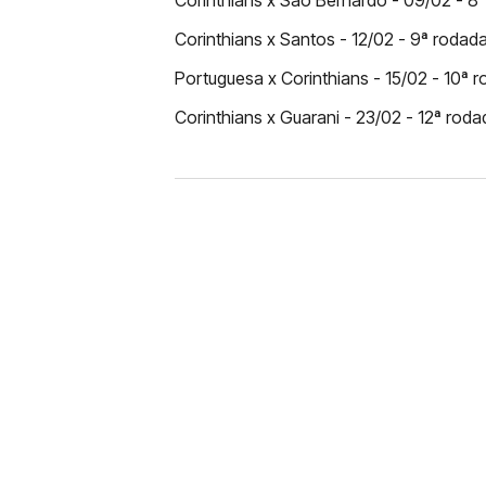
Corinthians x São Bernardo - 09/02 - 8
Corinthians x Santos - 12/02 - 9ª rodad
Portuguesa x Corinthians - 15/02 - 10ª
Corinthians x Guarani - 23/02 - 12ª rod
FUTEBOL
CORINTHIANS X REMO: 
DESFALQUE CONFIRMA
Jogador estava pendurado na parti
amarelo e não estará em campo no 