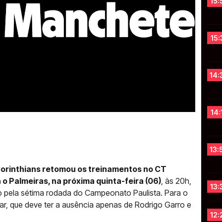
15:
15:
14:
14:
13:
Corinthians retomou os treinamentos no CT
o Palmeiras, na próxima quinta-feira (06)
, às 20h,
13:
do pela sétima rodada do Campeonato Paulista. Para o
ular, que deve ter a ausência apenas de Rodrigo Garro e
12: