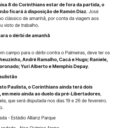
isa 8 do Corinthians estar de fora da partida, o
ão ficará à disposição de Ramón Díaz
. José
o clássico de amanhã, por conta da viagem aos
 visto de trabalho.
para o dérbi de amanhã
em campo para o dérbi contra o Palmeiras, deve ter os
euzinho, André Ramalho, Cacá e Hugo; Raniele,
 Coronado; Yuri Alberto e Memphis Depay
.
aulistão
o Paulista, o Corinthians ainda terá dois
is, em meio ainda ao duelo da pré-Libertadores
,
ela, que será disputada nos dias 19 e 26 de fevereiro.
o.
ada - Estádio Allianz Parque