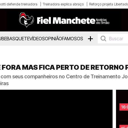
otti defende treinadora
Treinadora explica abraço
Reforço projeta Libertad
+
UBE
BASQUETE
VÍDEOS
OPINIÃO
FAMOSOS
FORA MAS FICA PERTO DE RETORNO 
o com seus companheiros no Centro de Treinamento Jo
iras
16: