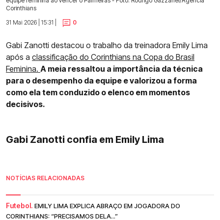
equipe feminina ao vencer o Palmeiras - Foto: Rodrigo Gazzanel/Agência
Corinthians
31 Mai 2026 | 15:31 |
0
Gabi Zanotti destacou o trabalho da treinadora Emily Lima
após a
classificação do Corinthians na Copa do Brasil
Feminina.
A meia ressaltou a importância da técnica
para o desempenho da equipe e valorizou a forma
como ela tem conduzido o elenco em momentos
decisivos.
Gabi Zanotti confia em Emily Lima
NOTÍCIAS RELACIONADAS
Futebol.
EMILY LIMA EXPLICA ABRAÇO EM JOGADORA DO
CORINTHIANS: “PRECISAMOS DELA...”