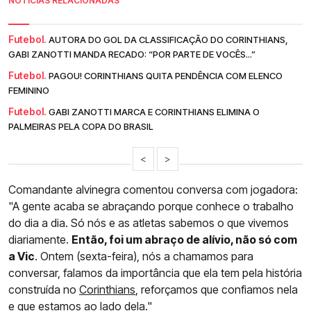
NOTÍCIAS RELACIONADAS
Futebol.
AUTORA DO GOL DA CLASSIFICAÇÃO DO CORINTHIANS,
GABI ZANOTTI MANDA RECADO: “POR PARTE DE VOCÊS...”
Futebol.
PAGOU! CORINTHIANS QUITA PENDÊNCIA COM ELENCO
FEMININO
Futebol.
GABI ZANOTTI MARCA E CORINTHIANS ELIMINA O
PALMEIRAS PELA COPA DO BRASIL
<
>
Comandante alvinegra comentou conversa com jogadora:
"A gente acaba se abraçando porque conhece o trabalho
do dia a dia. Só nós e as atletas sabemos o que vivemos
diariamente.
Então, foi um abraço de alívio, não só com
a Vic
. Ontem (sexta-feira), nós a chamamos para
conversar, falamos da importância que ela tem pela história
construída no
Corinthians
, reforçamos que confiamos nela
e que estamos ao lado dela."