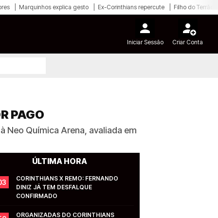
ores
Marquinhos explica gesto
Ex-Corinthians repercute
Filho do Terrão
Iniciar Sessão
Criar Conta
OR PAGO
te à Neo Química Arena, avaliada em
ÚLTIMA HORA
CORINTHIANS X REMO: FERNANDO 
03
DINIZ JÁ TEM DESFALQUE 
CONFIRMADO
ORGANIZADAS DO CORINTHIANS 