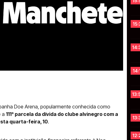
15:
15:
14:
14:
13:
ampanha Doe Arena, popularmente conhecida como
e a
111ª parcela da dívida do clube alvinegro com a
13:
sta quarta-feira, 10
.
12: