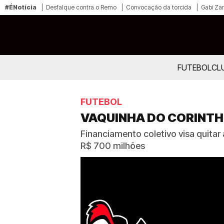
#ÉNotícia
Desfalque contra o Remo
Convocação da torcida
Gabi Zan
FUTEBOL
CL
FUTEBOL
VAQUINHA DO CORINTHI
Financiamento coletivo visa quitar 
R$ 700 milhões