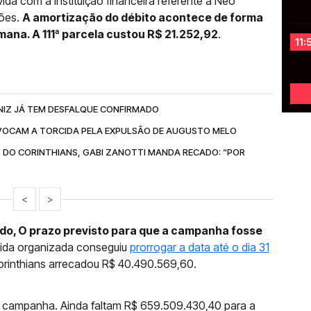
vida com a instituição financeira referente à Neo
hões.
A amortização do débito acontece de forma
mana. A 111ª parcela custou R$ 21.252,92
.
11:
NIZ JÁ TEM DESFALQUE CONFIRMADO
OCAM A TORCIDA PELA EXPULSÃO DE AUGUSTO MELO
 DO CORINTHIANS, GABI ZANOTTI MANDA RECADO: “POR
<
>
o, O prazo previsto para que a campanha fosse
rcida organizada conseguiu
prorrogar a data até o dia 31
orinthians arrecadou R$ 40.490.569,60.
a campanha. Ainda faltam R$ 659.509.430,40 para a