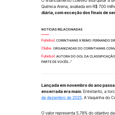
O financiamento coletivo visa quitar a dí
Química Arena, avaliada em R$ 700 mil
diária, com exceção dos finais de se
NOTÍCIAS RELACIONADAS
Futebol.
CORINTHIANS X REMO: FERNANDO DI
Clube.
ORGANIZADAS DO CORINTHIANS CONV
Futebol.
AUTORA DO GOL DA CLASSIFICAÇÃO
PARTE DE VOCÊS...”
Lançada em novembro do ano passad
encerrada era maio
. Entretanto, a to
de dezembro de 2025
. A Vaquinha do C
O valor representa 5,78% do objetivo d