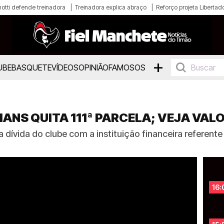
otti defende treinadora
Treinadora explica abraço
Reforço projeta Libertad
+
UBE
BASQUETE
VÍDEOS
OPINIÃO
FAMOSOS
ANS QUITA 111ª PARCELA; VEJA VAL
a dívida do clube com a instituição financeira referen
16: