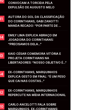
50
CONVOCAM A TORCIDA PELA 
EXPULSÃO DE AUGUSTO MELO
AUTORA DO GOL DA CLASSIFICAÇÃO 
31
DO CORINTHIANS, GABI ZANOTTI 
MANDA RECADO: “POR PARTE DE 
VOCÊS...”
EMILY LIMA EXPLICA ABRAÇO EM 
34
JOGADORA DO CORINTHIANS: 
“PRECISAMOS DELA...”
KAIO CÉSAR COMEMORA VITÓRIA E 
13
PROJETA CORINTHIANS NA 
LIBERTADORES: “NOSSO OBJETIVO É...”
EX-CORINTHIANS, MARQUINHOS 
54
EXPLICA GESTO EM FINAL: “É UM PESO 
QUE CAI NAS COSTAS...”
EX-CORINTHIANS, MARQUINHOS 
32
REPERCUTE NA MÍDIA INTERNACIONAL
CARLO ANCELOTTI FALA SOBRE 
20
MARQUINHOS, EX-CORINTHIANS: 