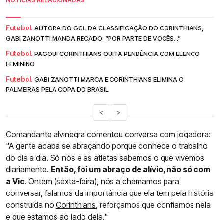
NOTÍCIAS RELACIONADAS
Futebol.
AUTORA DO GOL DA CLASSIFICAÇÃO DO CORINTHIANS,
GABI ZANOTTI MANDA RECADO: “POR PARTE DE VOCÊS...”
Futebol.
PAGOU! CORINTHIANS QUITA PENDÊNCIA COM ELENCO
FEMININO
Futebol.
GABI ZANOTTI MARCA E CORINTHIANS ELIMINA O
PALMEIRAS PELA COPA DO BRASIL
<
>
Comandante alvinegra comentou conversa com jogadora:
"A gente acaba se abraçando porque conhece o trabalho
do dia a dia. Só nós e as atletas sabemos o que vivemos
diariamente.
Então, foi um abraço de alívio, não só com
a Vic
. Ontem (sexta-feira), nós a chamamos para
conversar, falamos da importância que ela tem pela história
construída no
Corinthians
, reforçamos que confiamos nela
e que estamos ao lado dela."