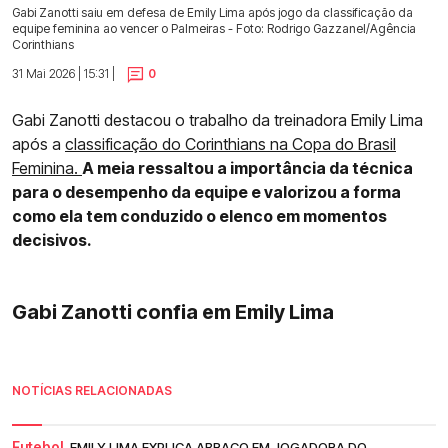
Gabi Zanotti saiu em defesa de Emily Lima após jogo da classificação da
equipe feminina ao vencer o Palmeiras - Foto: Rodrigo Gazzanel/Agência
Corinthians
31 Mai 2026 | 15:31 |
0
Gabi Zanotti destacou o trabalho da treinadora Emily Lima
após a
classificação do Corinthians na Copa do Brasil
Feminina.
A meia ressaltou a importância da técnica
para o desempenho da equipe e valorizou a forma
como ela tem conduzido o elenco em momentos
decisivos.
Gabi Zanotti confia em Emily Lima
NOTÍCIAS RELACIONADAS
Futebol.
EMILY LIMA EXPLICA ABRAÇO EM JOGADORA DO