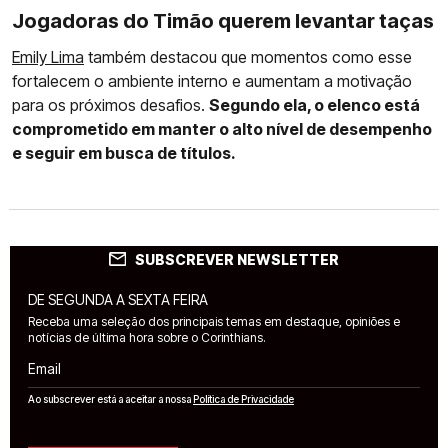
Jogadoras do Timão querem levantar taças
Emily Lima
também destacou que momentos como esse
fortalecem o ambiente interno e aumentam a motivação
para os próximos desafios.
Segundo ela, o elenco está
comprometido em manter o alto nível de desempenho
e seguir em busca de títulos.
SUBSCREVER NEWSLETTER
DE SEGUNDA A SEXTA FEIRA
Receba uma seleção dos principais temas em destaque, opiniões e
notícias de última hora sobre o Corinthians.
Email
Ao subscrever está a aceitar a nossa
Política de Privacidade