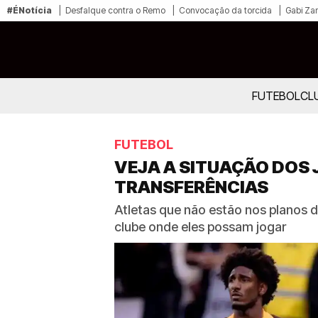
#ÉNotícia
Desfalque contra o Remo
Convocação da torcida
Gabi Zan
FUTEBOL
CL
FUTEBOL
VEJA A SITUAÇÃO DOS
TRANSFERÊNCIAS
Atletas que não estão nos planos da
clube onde eles possam jogar