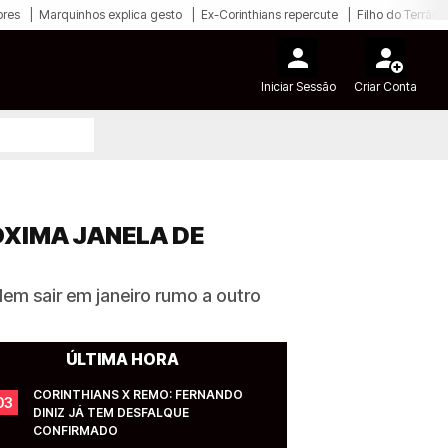
ores
Marquinhos explica gesto
Ex-Corinthians repercute
Filho do Terrão
Iniciar Sessão
Criar Conta
ÓXIMA JANELA DE
odem sair em janeiro rumo a outro
ÚLTIMA HORA
CORINTHIANS X REMO: FERNANDO 
03
DINIZ JÁ TEM DESFALQUE 
CONFIRMADO