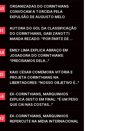
ORGANIZADAS DO CORINTHIANS 
50
CONVOCAM A TORCIDA PELA 
EXPULSÃO DE AUGUSTO MELO
AUTORA DO GOL DA CLASSIFICAÇÃO 
31
DO CORINTHIANS, GABI ZANOTTI 
MANDA RECADO: “POR PARTE DE 
VOCÊS...”
EMILY LIMA EXPLICA ABRAÇO EM 
34
JOGADORA DO CORINTHIANS: 
“PRECISAMOS DELA...”
KAIO CÉSAR COMEMORA VITÓRIA E 
13
PROJETA CORINTHIANS NA 
LIBERTADORES: “NOSSO OBJETIVO É...”
EX-CORINTHIANS, MARQUINHOS 
54
EXPLICA GESTO EM FINAL: “É UM PESO 
QUE CAI NAS COSTAS...”
EX-CORINTHIANS, MARQUINHOS 
32
REPERCUTE NA MÍDIA INTERNACIONAL