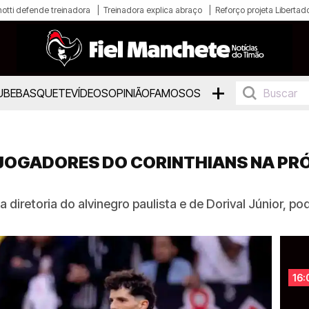
otti defende treinadora
Treinadora explica abraço
Reforço projeta Libertad
+
UBE
BASQUETE
VÍDEOS
OPINIÃO
FAMOSOS
 JOGADORES DO CORINTHIANS NA PR
 diretoria do alvinegro paulista e de Dorival Júnior, p
16: