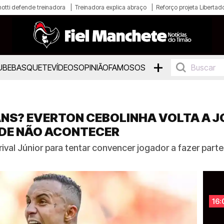
otti defende treinadora
Treinadora explica abraço
Reforço projeta Libertad
+
UBE
BASQUETE
VÍDEOS
OPINIÃO
FAMOSOS
ANS? EVERTON CEBOLINHA VOLTA A J
DE NÃO ACONTECER
rival Júnior para tentar convencer jogador a fazer par
16: