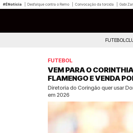
#ÉNotícia
Desfalque contra o Remo
Convocação da torcida
Gabi Zan
FUTEBOL
CL
FUTEBOL
VEM PARA O CORINTHI
FLAMENGO E VENDA PO
Diretoria do Coringão quer usar Do
em 2026