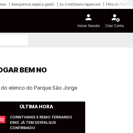
ores
Marquinhos explica gesto
Ex-Corinthians repercute
Filho do Terrão
Iniciar Sessão
Criar Conta
OGAR BEM NO
te do elenco do Parque São Jorge
ÚLTIMA HORA
CORINTHIANS X REMO: FERNANDO 
03
DINIZ JÁ TEM DESFALQUE 
CONFIRMADO