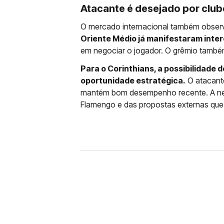
Atacante é desejado por club
O mercado internacional também observ
Oriente Médio já manifestaram inter
em negociar o jogador. O grêmio também
Para o Corinthians, a possibilidade
oportunidade estratégica.
O atacante
mantém bom desempenho recente. A neg
Flamengo e das propostas externas que 
FUTEBOL
CORINTHIANS X REMO: 
DESFALQUE CONFIRMA
Jogador estava pendurado na parti
amarelo e não estará em campo no 