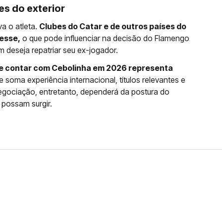
es do exterior
a o atleta.
Clubes do Catar e de outros países do
esse,
o que pode influenciar na decisão do Flamengo
 deseja repatriar seu ex-jogador.
 de contar com Cebolinha em 2026 representa
 soma experiência internacional, títulos relevantes e
ociação, entretanto, dependerá da postura do
possam surgir.
FERNANDO DINIZ JÁ TEM
DO
da contra o Grêmio e recebeu o terceiro cartão
duelo que marcará o retorno do Brasileirão