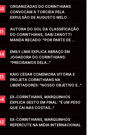
ORGANIZADAS DO CORINTHIANS 
50
CONVOCAM A TORCIDA PELA 
EXPULSÃO DE AUGUSTO MELO
AUTORA DO GOL DA CLASSIFICAÇÃO 
31
DO CORINTHIANS, GABI ZANOTTI 
MANDA RECADO: “POR PARTE DE 
VOCÊS...”
EMILY LIMA EXPLICA ABRAÇO EM 
34
JOGADORA DO CORINTHIANS: 
“PRECISAMOS DELA...”
KAIO CÉSAR COMEMORA VITÓRIA E 
13
PROJETA CORINTHIANS NA 
LIBERTADORES: “NOSSO OBJETIVO É...”
EX-CORINTHIANS, MARQUINHOS 
54
EXPLICA GESTO EM FINAL: “É UM PESO 
QUE CAI NAS COSTAS...”
EX-CORINTHIANS, MARQUINHOS 
32
REPERCUTE NA MÍDIA INTERNACIONAL