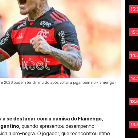
15:
15:
14:
14:
em 2026 podem ter diminuído após voltar a jogar bem no Flamengo -
13:
u a se destacar
com a camisa do Flamengo,
13:
agantino
, quando apresentou desempenho
ida rubro-negra. O jogador, que reencontrou ritmo