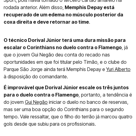
Sport, pois havia tomado o terceiro cartão amarelo na
rodada anterior. Além disso,
Memphis Depay está
recuperado de um edema no músculo posterior da
coxa direita e deve retornar ao time
.
O técnico Dorival Júnior terá uma dura missão para
escalar o Corinthians no duelo contra o Flamengo
, já
que o jovem Gui Negão deu conta do recado nas
oportunidades em que foi titular pelo Timão, e o clube do
Parque São Jorge ainda terá Memphis Depay e
Yuri Alberto
à disposição do comandante.
É improvável que Dorival Júnior escale os três juntos
para o duelo contra o Flamengo
, portanto, a tendência é
do jovem
Gui Negão
iniciar o duelo no banco de reservas,
mas ser uma boa opção do Corinthians para o segundo
tempo. Vale ressaltar, que o filho do terrão já marcou quatro
gols desde que subiu para os profissionais.