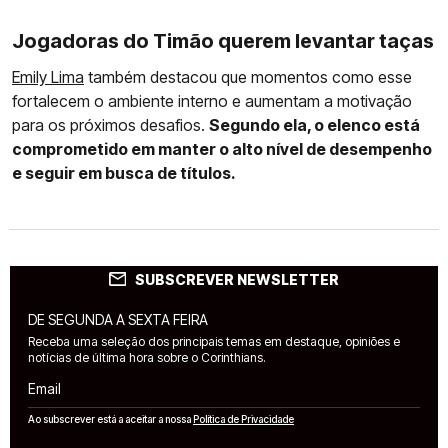
Jogadoras do Timão querem levantar taças
Emily Lima
também destacou que momentos como esse
fortalecem o ambiente interno e aumentam a motivação
para os próximos desafios.
Segundo ela, o elenco está
comprometido em manter o alto nível de desempenho
e seguir em busca de títulos.
SUBSCREVER NEWSLETTER
DE SEGUNDA A SEXTA FEIRA
Receba uma seleção dos principais temas em destaque, opiniões e
notícias de última hora sobre o Corinthians.
Email
Ao subscrever está a aceitar a nossa
Política de Privacidade