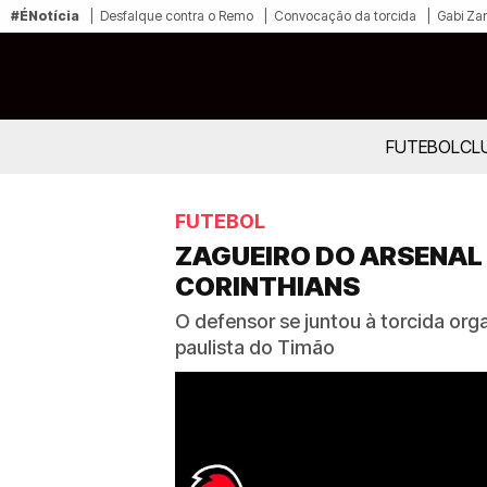
#ÉNotícia
Desfalque contra o Remo
Convocação da torcida
Gabi Zan
FUTEBOL
CL
FUTEBOL
ZAGUEIRO DO ARSENAL 
CORINTHIANS
O defensor se juntou à torcida org
paulista do Timão