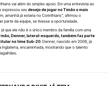
thians vai além do simples apoio. Em uma entrevista ao
le expressou seu
desejo de jogar no Timão o mais
, amanhã já estaria no Corinthians", afirmou o
er parte da equipe, se tivesse a oportunidade.
, já que ele não é o único membro da família com uma
rmão, Denner, lateral-esquerdo, também faz parte
titular no time Sub-20
. Denner, nascido em 2008, já
a Inglaterra, encaminhada, mostrando que o talento
Magalhães.
FERNANDO DINIZ JÁ TEM
DO
da contra o Grêmio e recebeu o terceiro cartão
duelo que marcará o retorno do Brasileirão