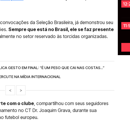
12:
s convocações da Seleção Brasileira, já demonstrou seu
11:
ões.
Sempre que está no Brasil, ele se faz presente
almente no setor reservado às torcidas organizadas.
CA GESTO EM FINAL: “É UM PESO QUE CAI NAS COSTAS...”
ERCUTE NA MÍDIA INTERNACIONAL
<
>
rte com o clube
, compartilhou com seus seguidores
inamento no CT Dr. Joaquim Grava, durante sua
o futebol europeu.