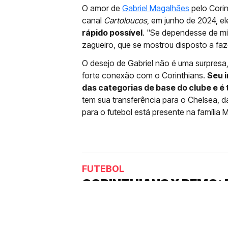
O amor de
Gabriel Magalhães
pelo Corin
canal
Cartoloucos
, em junho de 2024, e
rápido possível
. "Se dependesse de mim
zagueiro, que se mostrou disposto a faz
O desejo de Gabriel não é uma surpresa
forte conexão com o Corinthians.
Seu i
das categorias de base do clube e é 
tem sua transferência para o Chelsea, d
para o futebol está presente na família 
FUTEBOL
CORINTHIANS X REMO: 
DESFALQUE CONFIRMA
Jogador estava pendurado na parti
amarelo e não estará em campo no 