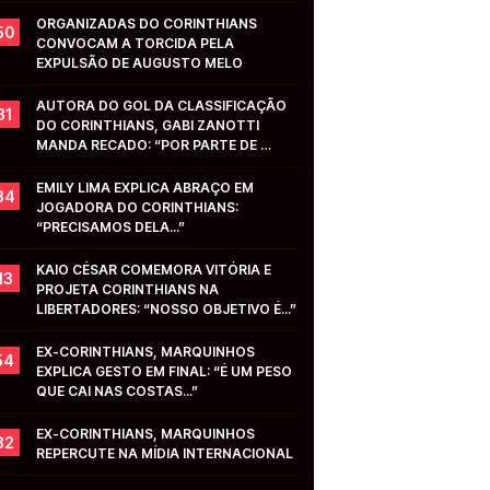
ORGANIZADAS DO CORINTHIANS 
50
CONVOCAM A TORCIDA PELA 
EXPULSÃO DE AUGUSTO MELO
AUTORA DO GOL DA CLASSIFICAÇÃO 
31
DO CORINTHIANS, GABI ZANOTTI 
MANDA RECADO: “POR PARTE DE 
VOCÊS...”
EMILY LIMA EXPLICA ABRAÇO EM 
34
JOGADORA DO CORINTHIANS: 
“PRECISAMOS DELA...”
KAIO CÉSAR COMEMORA VITÓRIA E 
13
PROJETA CORINTHIANS NA 
LIBERTADORES: “NOSSO OBJETIVO É...”
EX-CORINTHIANS, MARQUINHOS 
54
EXPLICA GESTO EM FINAL: “É UM PESO 
QUE CAI NAS COSTAS...”
EX-CORINTHIANS, MARQUINHOS 
32
REPERCUTE NA MÍDIA INTERNACIONAL