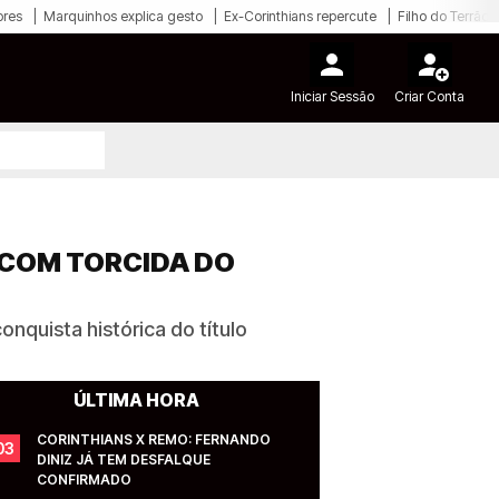
ores
Marquinhos explica gesto
Ex-Corinthians repercute
Filho do Terrão
Iniciar Sessão
Criar Conta
 COM TORCIDA DO
nquista histórica do título
ÚLTIMA HORA
CORINTHIANS X REMO: FERNANDO 
03
DINIZ JÁ TEM DESFALQUE 
CONFIRMADO