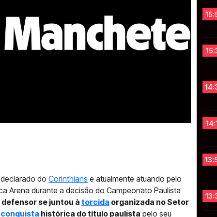
15:
15:
14:
14:
13:
r declarado do
Corinthians
e atualmente atuando pelo
ca Arena durante a decisão do Campeonato Paulista
13:
 defensor se juntou à
torcida
organizada no Setor
a
conquista
histórica do título paulista
pelo seu