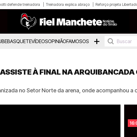
otti defende treinadora
Treinadora explica abraço
Reforço projeta Libertad
+
UBE
BASQUETE
VÍDEOS
OPINIÃO
FAMOSOS
ASSISTE À FINAL NA ARQUIBANCADA
anizada no Setor Norte da arena, onde acompanhou a co
16: