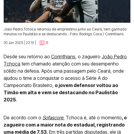
João Pedro Tchoca retornou de empréstimo junto ao Ceará, tem ganhado
minutos no Paulistão e se destacando - Foto: Rodrigo Coca / Corinthians
30 Jan 2025 | 23:51 |
0
Desde seu retorno ao
Corinthians
, o zagueiro
João Pedro
Tchoca
tem chamado atenção com seu desempenho
sólido na defesa. Após uma passagem pelo Ceará, onde
ajudou o time a conquistar o acesso à Série A do
Campeonato Brasileiro,
o jovem defensor voltou ao
Timão em alta e vem se destacando no Paulistão
2025
.
De acordo com o
Sofascore
, Tchoca é, até o momento
, o
zagueiro com a maior nota do estadual, registrando
uma média de 7,53
. Em três partidas disputadas, ele já