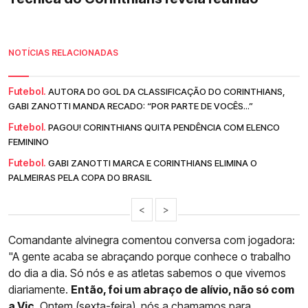
NOTÍCIAS RELACIONADAS
Futebol.
AUTORA DO GOL DA CLASSIFICAÇÃO DO CORINTHIANS,
GABI ZANOTTI MANDA RECADO: “POR PARTE DE VOCÊS...”
Futebol.
PAGOU! CORINTHIANS QUITA PENDÊNCIA COM ELENCO
FEMININO
Futebol.
GABI ZANOTTI MARCA E CORINTHIANS ELIMINA O
PALMEIRAS PELA COPA DO BRASIL
<
>
Comandante alvinegra comentou conversa com jogadora:
"A gente acaba se abraçando porque conhece o trabalho
do dia a dia. Só nós e as atletas sabemos o que vivemos
diariamente.
Então, foi um abraço de alívio, não só com
a Vic
. Ontem (sexta-feira), nós a chamamos para