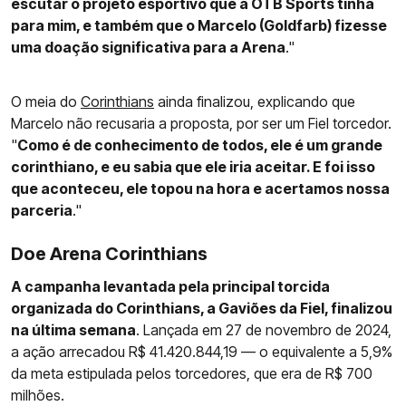
escutar o projeto esportivo que a OTB Sports tinha
para mim, e também que o Marcelo (Goldfarb) fizesse
uma doação significativa para a Arena
."
O meia do
Corinthians
ainda finalizou, explicando que
Marcelo não recusaria a proposta, por ser um Fiel torcedor.
"
Como é de conhecimento de todos, ele é um grande
corinthiano, e eu sabia que ele iria aceitar. E foi isso
que aconteceu, ele topou na hora e acertamos nossa
parceria
."
Doe Arena Corinthians
A campanha levantada pela principal torcida
organizada do Corinthians, a Gaviões da Fiel, finalizou
na última semana
. Lançada em 27 de novembro de 2024,
a ação arrecadou R$ 41.420.844,19 — o equivalente a 5,9%
da meta estipulada pelos torcedores, que era de R$ 700
milhões.