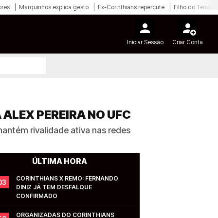
ores
Marquinhos explica gesto
Ex-Corinthians repercute
Filho do Terrão
Iniciar Sessão
Criar Conta
 ALEX PEREIRA NO UFC
antém rivalidade ativa nas redes
ÚLTIMA HORA
CORINTHIANS X REMO: FERNANDO 
03
DINIZ JÁ TEM DESFALQUE 
CONFIRMADO
ORGANIZADAS DO CORINTHIANS 