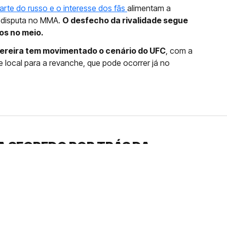
arte do russo e o interesse dos fãs
alimentam a
a disputa no MMA.
O desfecho da rivalidade segue
s no meio.
Pereira tem movimentado o cenário do UFC
, com a
e local para a revanche, que pode ocorrer já no
A SEGREDO POR TRÁS DA
LVENDO ANA CASTELA
em suas redes sociais, que a sertaneja
ento inusitado da canção