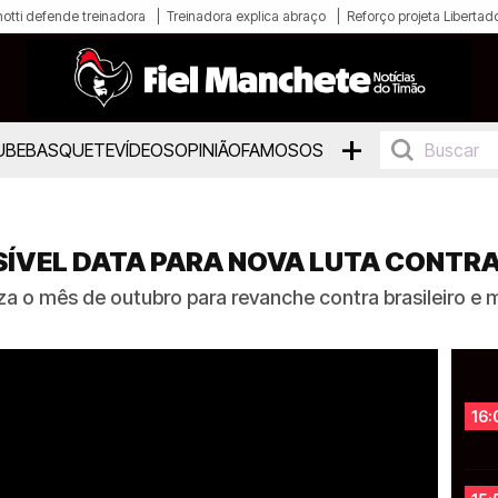
otti defende treinadora
Treinadora explica abraço
Reforço projeta Libertad
+
UBE
BASQUETE
VÍDEOS
OPINIÃO
FAMOSOS
ÍVEL DATA PARA NOVA LUTA CONTRA
 o mês de outubro para revanche contra brasileiro e m
16: