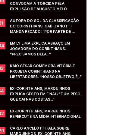
50
CONVOCAM A TORCIDA PELA 
EXPULSÃO DE AUGUSTO MELO
AUTORA DO GOL DA CLASSIFICAÇÃO 
31
DO CORINTHIANS, GABI ZANOTTI 
MANDA RECADO: “POR PARTE DE 
VOCÊS...”
EMILY LIMA EXPLICA ABRAÇO EM 
34
JOGADORA DO CORINTHIANS: 
“PRECISAMOS DELA...”
KAIO CÉSAR COMEMORA VITÓRIA E 
13
PROJETA CORINTHIANS NA 
LIBERTADORES: “NOSSO OBJETIVO É...”
EX-CORINTHIANS, MARQUINHOS 
54
EXPLICA GESTO EM FINAL: “É UM PESO 
QUE CAI NAS COSTAS...”
EX-CORINTHIANS, MARQUINHOS 
32
REPERCUTE NA MÍDIA INTERNACIONAL
CARLO ANCELOTTI FALA SOBRE 
20
MARQUINHOS, EX-CORINTHIANS: 