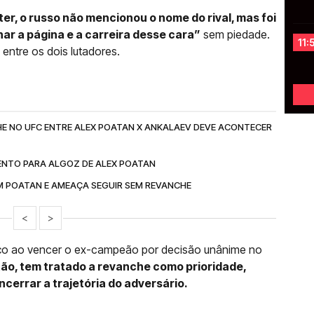
er, o russo não mencionou o nome do rival, mas foi
ar a página e a carreira desse cara”
sem piedade.
11:
entre os dois lutadores.
E NO UFC ENTRE ALEX POATAN X ANKALAEV DEVE ACONTECER
ENTO PARA ALGOZ DE ALEX POATAN
M POATAN E AMEAÇA SEGUIR SEM REVANCHE
<
>
rço ao vencer o ex-campeão por decisão unânime no
ão, tem tratado a revanche como prioridade,
errar a trajetória do adversário.