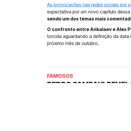
As provocações nas redes sociais por p
expectativa por um novo capítulo dess
sendo um dos temas mais comentado
O confronto entre Ankalaev e Alex 
torcida aguardando a definição da data 
próximo mês de outubro.
FAMOSOS
PEDRO SAMPAIO REVEL
MÚSICA POCPOC ENVO
Cantor revelou em vídeo publicado 
emprestou a sua voz para um mom