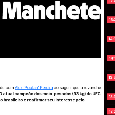
15:
15:
14:
14:
13:
dade com
Alex ‘Poatan’ Pereira
ao sugerir que a revanche
O atual campeão dos meio-pesados (93 kg) do UFC
13:
o brasileiro e reafirmar seu interesse pelo
12: