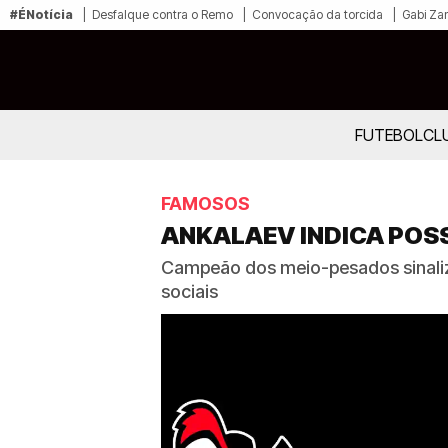
#ÉNotícia
Desfalque contra o Remo
Convocação da torcida
Gabi Zan
FUTEBOL
CL
FAMOSOS
ANKALAEV INDICA POSS
Campeão dos meio-pesados sinaliza
sociais