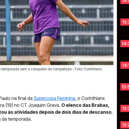
15:
15:
14:
14:
uma temporada sem a conquista da competição - Foto: Corinthians
13:
aulo na final da
Supercopa Feminina
, o Corinthians
ira (19) no CT Joaquim Grava.
O elenco das Brabas,
13:
ou às atividades depois de dois dias de descanso
,
a da temporada.
12: