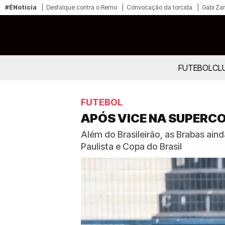
#ÉNotícia
Desfalque contra o Remo
Convocação da torcida
Gabi Zan
FUTEBOL
CL
FUTEBOL
APÓS VICE NA SUPERCO
Além do Brasileirão, as Brabas a
Paulista e Copa do Brasil