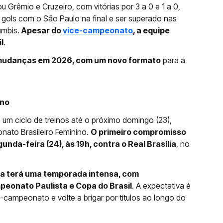
 Grêmio e Cruzeiro, com vitórias por 3 a 0 e 1 a 0,
gols com o São Paulo na final e ser superado nas
umbis.
Apesar do
vice-campeonato
, a equipe
l
.
 mudanças em 2026, com um novo formato
para a
ino
um ciclo de treinos até o próximo domingo (23),
nato Brasileiro Feminino.
O primeiro compromisso
nda-feira (24), às 19h, contra o Real Brasília
, no
da terá uma temporada intensa, com
eonato Paulista e Copa do Brasil
. A expectativa é
-campeonato e volte a brigar por títulos ao longo do