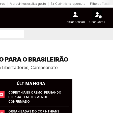
ores
Marquinhos explica gesto
Ex-Corinthians repercute
Filho do Terrão
Iniciar Sessão
Criar Conta
O PARA O BRASILEIRÃO
na Libertadores, Campeonato
ÚLTIMA HORA
CORINTHIANS X REMO: FERNANDO 
03
DINIZ JÁ TEM DESFALQUE 
CONFIRMADO
ORGANIZADAS DO CORINTHIANS 