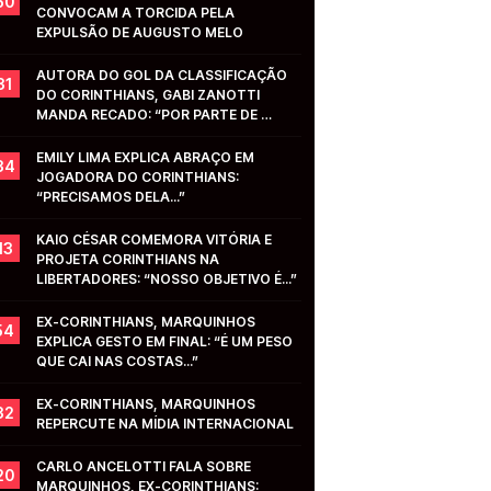
50
CONVOCAM A TORCIDA PELA 
EXPULSÃO DE AUGUSTO MELO
AUTORA DO GOL DA CLASSIFICAÇÃO 
31
DO CORINTHIANS, GABI ZANOTTI 
MANDA RECADO: “POR PARTE DE 
VOCÊS...”
EMILY LIMA EXPLICA ABRAÇO EM 
34
JOGADORA DO CORINTHIANS: 
“PRECISAMOS DELA...”
KAIO CÉSAR COMEMORA VITÓRIA E 
13
PROJETA CORINTHIANS NA 
LIBERTADORES: “NOSSO OBJETIVO É...”
EX-CORINTHIANS, MARQUINHOS 
54
EXPLICA GESTO EM FINAL: “É UM PESO 
QUE CAI NAS COSTAS...”
EX-CORINTHIANS, MARQUINHOS 
32
REPERCUTE NA MÍDIA INTERNACIONAL
CARLO ANCELOTTI FALA SOBRE 
20
MARQUINHOS, EX-CORINTHIANS: 