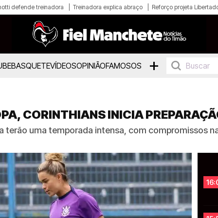
otti defende treinadora
Treinadora explica abraço
Reforço projeta Libertad
+
UBE
BASQUETE
VÍDEOS
OPINIÃO
FAMOSOS
PA, CORINTHIANS INICIA PREPARAÇÃ
inda terão uma temporada intensa, com compromissos 
16: