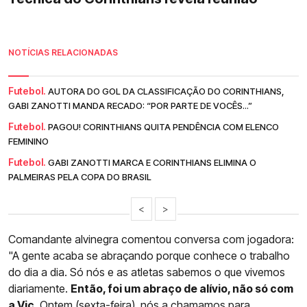
NOTÍCIAS RELACIONADAS
Futebol.
AUTORA DO GOL DA CLASSIFICAÇÃO DO CORINTHIANS,
GABI ZANOTTI MANDA RECADO: “POR PARTE DE VOCÊS...”
Futebol.
PAGOU! CORINTHIANS QUITA PENDÊNCIA COM ELENCO
FEMININO
Futebol.
GABI ZANOTTI MARCA E CORINTHIANS ELIMINA O
PALMEIRAS PELA COPA DO BRASIL
<
>
Comandante alvinegra comentou conversa com jogadora:
"A gente acaba se abraçando porque conhece o trabalho
do dia a dia. Só nós e as atletas sabemos o que vivemos
diariamente.
Então, foi um abraço de alívio, não só com
a Vic
. Ontem (sexta-feira), nós a chamamos para