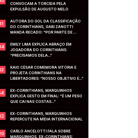
50
CONVOCAM A TORCIDA PELA 
EXPULSÃO DE AUGUSTO MELO
AUTORA DO GOL DA CLASSIFICAÇÃO 
31
DO CORINTHIANS, GABI ZANOTTI 
MANDA RECADO: “POR PARTE DE 
VOCÊS...”
EMILY LIMA EXPLICA ABRAÇO EM 
34
JOGADORA DO CORINTHIANS: 
“PRECISAMOS DELA...”
KAIO CÉSAR COMEMORA VITÓRIA E 
13
PROJETA CORINTHIANS NA 
LIBERTADORES: “NOSSO OBJETIVO É...”
EX-CORINTHIANS, MARQUINHOS 
54
EXPLICA GESTO EM FINAL: “É UM PESO 
QUE CAI NAS COSTAS...”
EX-CORINTHIANS, MARQUINHOS 
32
REPERCUTE NA MÍDIA INTERNACIONAL
CARLO ANCELOTTI FALA SOBRE 
20
MARQUINHOS, EX-CORINTHIANS: 