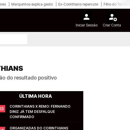
ores
Marquinhos explica gesto
Ex-Corinthians repercute
Filho do Terrão
Iniciar Sessão
Criar Conta
THIANS
ão do resultado positivo
ÚLTIMA HORA
CORINTHIANS X REMO: FERNANDO 
03
DINIZ JÁ TEM DESFALQUE 
CONFIRMADO
ORGANIZADAS DO CORINTHIANS 