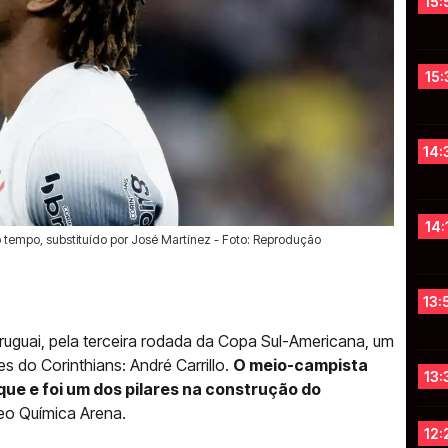
15:
15:
14:
14:
 tempo, substituído por José Martínez - Foto: Reprodução
13:
ruguai, pela terceira rodada da Copa Sul-Americana, um
s do Corinthians: André Carrillo.
O meio-campista
13:
ue e foi um dos pilares na construção do
o Química Arena.
12: