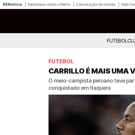
#ÉNotícia
Desfalque contra o Remo
Convocação da torcida
Gabi Zan
FUTEBOL
CL
FUTEBOL
CARRILLO É MAIS UMA 
O meio-campista peruano teve part
conquistado em Itaquera