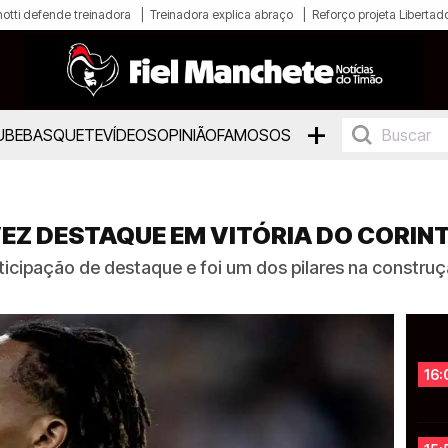
otti defende treinadora
Treinadora explica abraço
Reforço projeta Libertad
+
UBE
BASQUETE
VÍDEOS
OPINIÃO
FAMOSOS
VEZ DESTAQUE EM VITÓRIA DO CORIN
icipação de destaque e foi um dos pilares na construç
16: