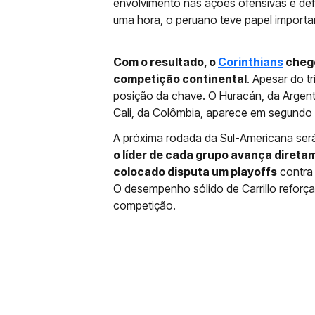
envolvimento nas ações ofensivas e de
uma hora, o peruano teve papel importan
Com o resultado, o
Corinthians
chego
competição continental
. Apesar do t
posição da chave. O Huracán, da Argent
Cali, da Colômbia, aparece em segundo 
A próxima rodada da Sul-Americana será
o líder de cada grupo avança direta
colocado disputa um playoffs
contra 
O desempenho sólido de Carrillo reforç
competição.
FUTEBOL
CORINTHIANS X REMO: 