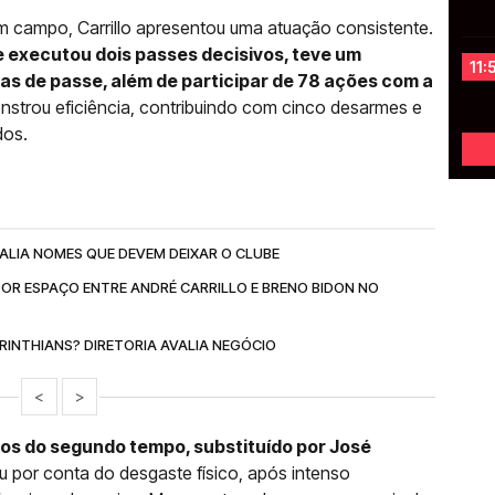
 campo, Carrillo apresentou uma atuação consistente.
e executou dois passes decisivos, teve um
11:
s de passe, além de participar de 78 ações com a
nstrou eficiência, contribuindo com cinco desarmes e
dos.
ALIA NOMES QUE DEVEM DEIXAR O CLUBE
POR ESPAÇO ENTRE ANDRÉ CARRILLO E BRENO BIDON NO
INTHIANS? DIRETORIA AVALIA NEGÓCIO
<
>
tos do segundo tempo, substituído por José
u por conta do desgaste físico, após intenso