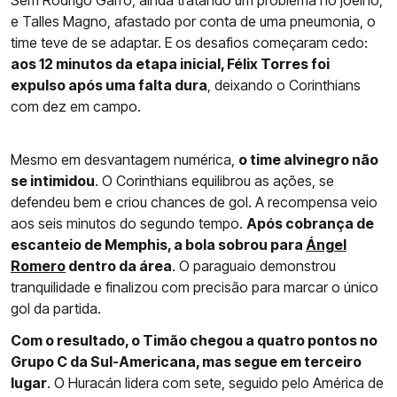
Sem Rodrigo Garro, ainda tratando um problema no joelho,
e Talles Magno, afastado por conta de uma pneumonia, o
time teve de se adaptar. E os desafios começaram cedo:
aos 12 minutos da etapa inicial, Félix Torres foi
expulso após uma falta dura
, deixando o Corinthians
com dez em campo.
Mesmo em desvantagem numérica,
o time alvinegro não
se intimidou
. O Corinthians equilibrou as ações, se
defendeu bem e criou chances de gol. A recompensa veio
aos seis minutos do segundo tempo.
Após cobrança de
escanteio de Memphis, a bola sobrou para
Ángel
Romero
dentro da área
. O paraguaio demonstrou
tranquilidade e finalizou com precisão para marcar o único
gol da partida.
Com o resultado, o Timão chegou a quatro pontos no
Grupo C da Sul-Americana, mas segue em terceiro
lugar
. O Huracán lidera com sete, seguido pelo América de