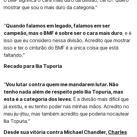
o BMF significa o cara mais duro da divisão, certo? Quero
mostrar que sou o mais duro da categoria."
"
Quando falamos em legado, falamos em ser
campeão, mas o BMF é sobre ser o cara mais duro
, e é
isso que eu considero nessa divisão. Acredito que mostrar
isso e ter o cinturão do BMF é a única coisa que está
faltando."
Recado para Ilia Tuporia
"
Vou lutar contra quem me mandarem lutar. Não
tenho nada além de respeito pelo Ilia Topuria, mas
esta é a categoria dos leves
. É a divisão mais difícil que
já existiu, e eu tenho poder nas minhas mãos. Acredito no
meu jiu-jitsu, mas também acredito que poderia nocautear
Ilia Topuria."
Desde sua vitória contra Michael Chandler,
Charles