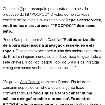
Chamei o @pedrosampaio pra mostrar detalhes da
produção do hit "POCPOC". O vídeo completo você
confere no Youtube e o link tá na bio!
Depois desse vídeo,
você nunca mais vai ouvir “”POCPOC”” do mesmo
jeito...
Pedro Sampaio sobre Ana Castela: "
Pedi autorização
dela para dizer isso na gravação desse vídeo e ela
topou
. Esse gemido pertence a uma das maiores cantoras
do Brasil e ninguém nunca soube disso. Isso foi guardado a
sete chaves. 'PocPoc' pegou Top1 do Brasil e de Portugal,
e ninguém nunca soube dessa curiosidade."
"Eu gravei
Ana Castela
com meu iPhone. Ela foi no meu
camarim depois de um show dela e a gente ficou
conversando.
Ela falou 'queria tanto cantar numa
música e ninguém saber que sou eu'. Eu mostrei
POCPOC e tinha esse buraco, um vazio
. Faltava alguma