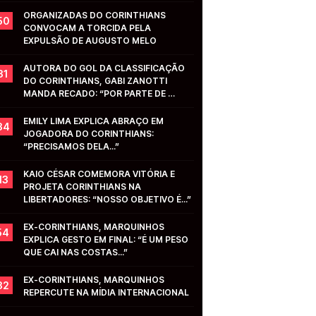
ORGANIZADAS DO CORINTHIANS 
50
CONVOCAM A TORCIDA PELA 
EXPULSÃO DE AUGUSTO MELO
AUTORA DO GOL DA CLASSIFICAÇÃO 
31
DO CORINTHIANS, GABI ZANOTTI 
MANDA RECADO: “POR PARTE DE 
VOCÊS...”
EMILY LIMA EXPLICA ABRAÇO EM 
34
JOGADORA DO CORINTHIANS: 
“PRECISAMOS DELA...”
KAIO CÉSAR COMEMORA VITÓRIA E 
13
PROJETA CORINTHIANS NA 
LIBERTADORES: “NOSSO OBJETIVO É...”
EX-CORINTHIANS, MARQUINHOS 
54
EXPLICA GESTO EM FINAL: “É UM PESO 
QUE CAI NAS COSTAS...”
EX-CORINTHIANS, MARQUINHOS 
32
REPERCUTE NA MÍDIA INTERNACIONAL