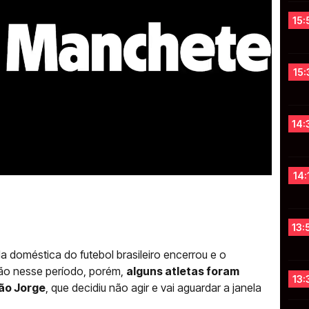
15:
15:
14:
14:
13:
ela doméstica do futebol brasileiro encerrou e o
ão nesse período, porém,
alguns atletas foram
13:
ão Jorge
, que decidiu não agir e vai aguardar a janela