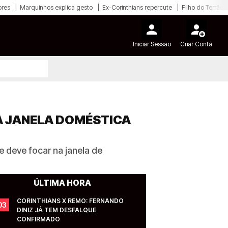
ores
Marquinhos explica gesto
Ex-Corinthians repercute
Filho do Terrão
Iniciar Sessão
Criar Conta
A JANELA DOMÉSTICA
 deve focar na janela de
ÚLTIMA HORA
CORINTHIANS X REMO: FERNANDO 
03
DINIZ JÁ TEM DESFALQUE 
CONFIRMADO