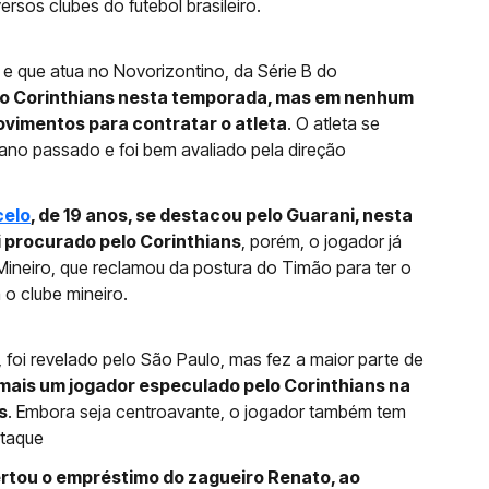
rsos clubes do futebol brasileiro.
 e que atua no Novorizontino, da Série B do
 ao Corinthians nesta temporada, mas em nenhum
ovimentos para contratar o atleta
. O atleta se
 ano passado e foi bem avaliado pela direção
celo
, de 19 anos, se destacou pelo Guarani, nesta
 procurado pelo Corinthians
, porém, o jogador já
ineiro, que reclamou da postura do Timão para ter o
o clube mineiro.
, foi revelado pelo São Paulo, mas fez a maior parte de
i mais um jogador especulado pelo Corinthians na
s
. Embora seja centroavante, o jogador também tem
ataque
ertou o empréstimo do zagueiro Renato, ao