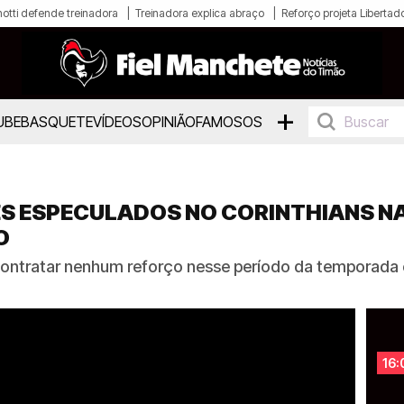
otti defende treinadora
Treinadora explica abraço
Reforço projeta Libertad
+
UBE
BASQUETE
VÍDEOS
OPINIÃO
FAMOSOS
S ESPECULADOS NO CORINTHIANS N
O
contratar nenhum reforço nesse período da temporada e
16: