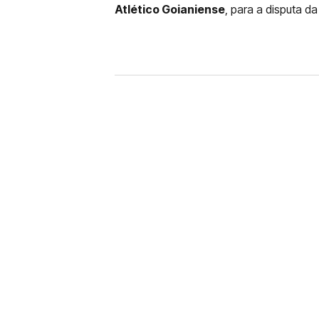
Atlético Goianiense
, para a disputa d
FUTEBOL
CORINTHIANS X REMO: 
DESFALQUE CONFIRMA
Jogador estava pendurado na parti
amarelo e não estará em campo no 