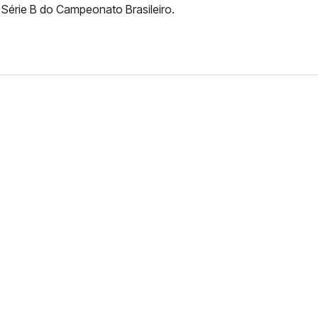
a Série B do Campeonato Brasileiro.
FERNANDO DINIZ JÁ TEM
DO
da contra o Grêmio e recebeu o terceiro cartão
duelo que marcará o retorno do Brasileirão