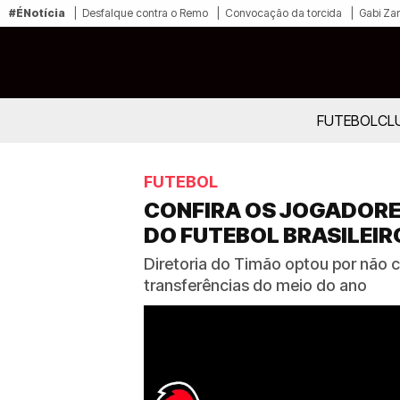
#ÉNotícia
Desfalque contra o Remo
Convocação da torcida
Gabi Zan
FUTEBOL
CL
FUTEBOL
CONFIRA OS JOGADORE
DO FUTEBOL BRASILEIR
Diretoria do Timão optou por não 
transferências do meio do ano