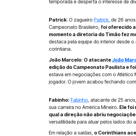
temporada e desperta o interesse de dive
Patrick
: O zagueiro
Patrick
, de 26 anos
Campeonato Brasileiro,
foi oferecido
momento a diretoria do Timão fez m
destaca pela equipe do interior desde o
corintiana.
João Marcelo
:
O atacante
João Mar
edição do Campeonato Paulista e foi
estava em negociações com o Atlético M
jogador. O jovem acabou fechando com 
Fabinho:
Fabinho
, atacante de 25 anos
sua carreira no América Mineiro.
Ele fo
qual a direção não abriu negociaçõe
versatilidade para atuar pelos lados do 
Em relação a saídas,
o Corinthians ac