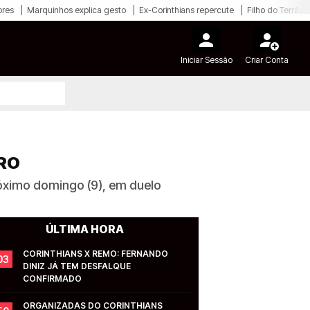
ores
Marquinhos explica gesto
Ex-Corinthians repercute
Filho do Terrão
Iniciar Sessão
Criar Conta
RRO
óximo domingo (9), em duelo
ÚLTIMA HORA
CORINTHIANS X REMO: FERNANDO 
03
DINIZ JÁ TEM DESFALQUE 
CONFIRMADO
ORGANIZADAS DO CORINTHIANS 