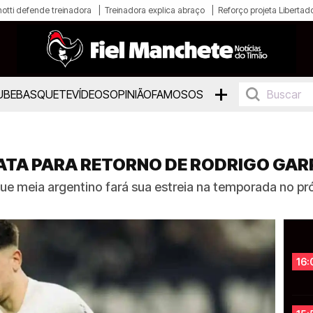
otti defende treinadora
Treinadora explica abraço
Reforço projeta Libertad
+
UBE
BASQUETE
VÍDEOS
OPINIÃO
FAMOSOS
DATA PARA RETORNO DE RODRIGO GA
e meia argentino fará sua estreia na temporada no pr
16: