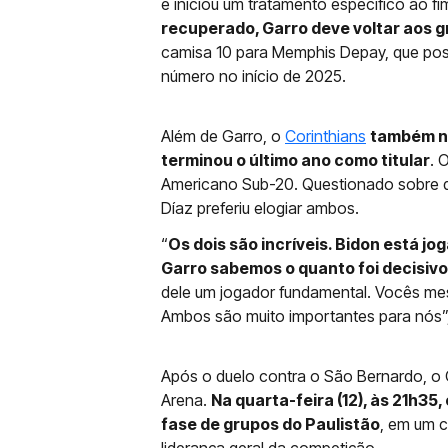
e iniciou um tratamento específico ao f
recuperado, Garro deve voltar aos
camisa 10 para Memphis Depay, que pos
número no início de 2025.
Além de Garro, o
Corinthians
também nã
terminou o último ano como titular
. 
Americano Sub-20. Questionado sobre qu
Díaz preferiu elogiar ambos.
“
Os dois são incríveis. Bidon está j
Garro sabemos o quanto foi decisiv
dele um jogador fundamental. Vocês me
Ambos são muito importantes para nós”,
Após o duelo contra o São Bernardo, o
Arena.
Na quarta-feira (12), às 21h35
fase de grupos do Paulistão
, em um c