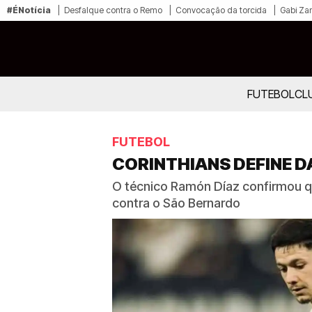
#ÉNotícia
Desfalque contra o Remo
Convocação da torcida
Gabi Zan
FUTEBOL
CL
FUTEBOL
CORINTHIANS DEFINE 
O técnico Ramón Díaz confirmou qu
contra o São Bernardo