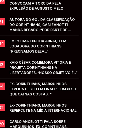
50
CONVOCAM A TORCIDA PELA 
EXPULSÃO DE AUGUSTO MELO
AUTORA DO GOL DA CLASSIFICAÇÃO 
31
DO CORINTHIANS, GABI ZANOTTI 
MANDA RECADO: “POR PARTE DE 
VOCÊS...”
EMILY LIMA EXPLICA ABRAÇO EM 
34
JOGADORA DO CORINTHIANS: 
“PRECISAMOS DELA...”
KAIO CÉSAR COMEMORA VITÓRIA E 
13
PROJETA CORINTHIANS NA 
LIBERTADORES: “NOSSO OBJETIVO É...”
EX-CORINTHIANS, MARQUINHOS 
54
EXPLICA GESTO EM FINAL: “É UM PESO 
QUE CAI NAS COSTAS...”
EX-CORINTHIANS, MARQUINHOS 
32
REPERCUTE NA MÍDIA INTERNACIONAL
CARLO ANCELOTTI FALA SOBRE 
20
MARQUINHOS, EX-CORINTHIANS: 