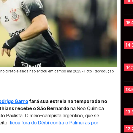
15:
15:
14:
14:
lho direito e ainda não entrou em campo em 2025 - Foto: Reprodução
13:
odrigo Garro
fará sua estreia na temporada no
nthians recebe o São Bernardo
na Neo Química
13:
o Paulista. O meio-campista argentino, que se
eito,
ficou fora do Dérbi contra o Palmeiras por
12: