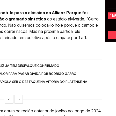
oná-lo para o clássico no Allianz Parque foi
11:
ão o gramado sintético
do estádio alviverde. “Garro
ando. Não quisemos colocá-lo hoje porque o campo é
os correr riscos. Mas na próxima partida, ele
treinador em coletiva após o empate por 1 a 1.
NIZ JÁ TEM DESFALQUE CONFIRMADO
ALOR PARA PAGAR DÍVIDA POR RODRIGO GARRO
APIOLA SER O DESTAQUE NA VITÓRIA DO PLATENSE NA
<
>
 dores na região anterior do joelho ao longo de 2024