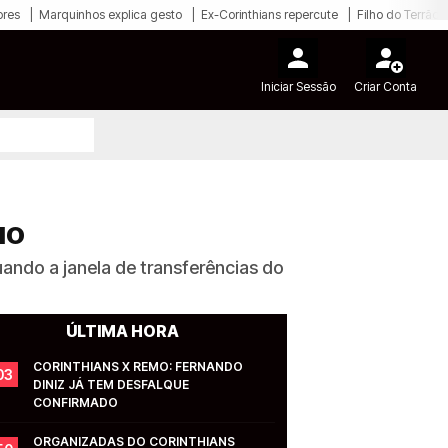
ores
Marquinhos explica gesto
Ex-Corinthians repercute
Filho do Terrão
Iniciar Sessão
Criar Conta
HO
ando a janela de transferências do
ÚLTIMA HORA
CORINTHIANS X REMO: FERNANDO 
03
DINIZ JÁ TEM DESFALQUE 
CONFIRMADO
ORGANIZADAS DO CORINTHIANS 