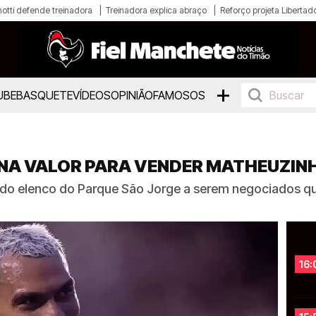
otti defende treinadora
Treinadora explica abraço
Reforço projeta Libertad
+
UBE
BASQUETE
VÍDEOS
OPINIÃO
FAMOSOS
NA VALOR PARA VENDER MATHEUZIN
 do elenco do Parque São Jorge a serem negociados qu
16: