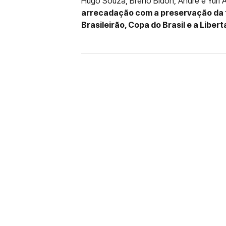
Hugo Souza, Breno Bidon, André e Yuri A
arrecadação com a preservação da 
Brasileirão, Copa do Brasil e a Libe
FUTEBOL
CORINTHIANS X REMO: 
DESFALQUE CONFIRMA
Jogador estava pendurado na parti
amarelo e não estará em campo no 