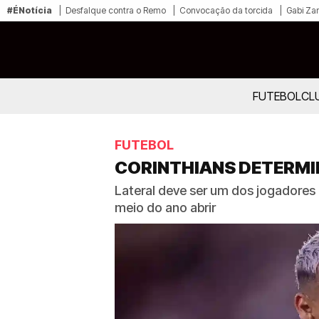
#ÉNotícia
Desfalque contra o Remo
Convocação da torcida
Gabi Zan
FUTEBOL
CL
FUTEBOL
CORINTHIANS DETERMI
Lateral deve ser um dos jogadores
meio do ano abrir