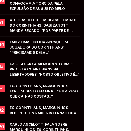
50
CONVOCAM A TORCIDA PELA 
EXPULSÃO DE AUGUSTO MELO
AUTORA DO GOL DA CLASSIFICAÇÃO 
31
DO CORINTHIANS, GABI ZANOTTI 
MANDA RECADO: “POR PARTE DE 
VOCÊS...”
EMILY LIMA EXPLICA ABRAÇO EM 
34
JOGADORA DO CORINTHIANS: 
“PRECISAMOS DELA...”
KAIO CÉSAR COMEMORA VITÓRIA E 
13
PROJETA CORINTHIANS NA 
LIBERTADORES: “NOSSO OBJETIVO É...”
EX-CORINTHIANS, MARQUINHOS 
54
EXPLICA GESTO EM FINAL: “É UM PESO 
QUE CAI NAS COSTAS...”
EX-CORINTHIANS, MARQUINHOS 
32
REPERCUTE NA MÍDIA INTERNACIONAL
CARLO ANCELOTTI FALA SOBRE 
20
MARQUINHOS, EX-CORINTHIANS: 