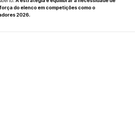
lberto.
A estratégia é equilibrar a necessidade de
força do elenco em competições como o
rtadores 2026.
FERNANDO DINIZ JÁ TEM
DO
da contra o Grêmio e recebeu o terceiro cartão
duelo que marcará o retorno do Brasileirão