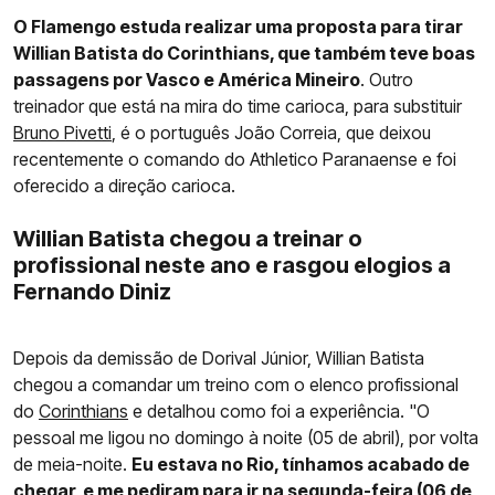
O Flamengo estuda realizar uma proposta para tirar
Willian Batista do Corinthians, que também teve boas
passagens por Vasco e América Mineiro
. Outro
treinador que está na mira do time carioca, para substituir
Bruno Pivetti
, é o português João Correia, que deixou
recentemente o comando do Athletico Paranaense e foi
oferecido a direção carioca.
Willian Batista chegou a treinar o
profissional neste ano e rasgou elogios a
Fernando Diniz
Depois da demissão de Dorival Júnior, Willian Batista
chegou a comandar um treino com o elenco profissional
do
Corinthians
e detalhou como foi a experiência. "O
pessoal me ligou no domingo à noite (05 de abril), por volta
de meia-noite.
Eu estava no Rio, tínhamos acabado de
chegar, e me pediram para ir na segunda-feira (06 de