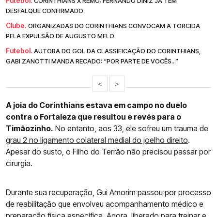
Futebol.
CORINTHIANS X REMO: FERNANDO DINIZ JÁ TEM
DESFALQUE CONFIRMADO
Clube.
ORGANIZADAS DO CORINTHIANS CONVOCAM A TORCIDA
PELA EXPULSÃO DE AUGUSTO MELO
Futebol.
AUTORA DO GOL DA CLASSIFICAÇÃO DO CORINTHIANS,
GABI ZANOTTI MANDA RECADO: “POR PARTE DE VOCÊS...”
<
>
A joia do Corinthians estava em campo no duelo
contra o Fortaleza que resultou e revés para o
Timãozinho.
No entanto, aos 33,
ele sofreu um trauma de
grau 2 no ligamento colateral medial do joelho direito
.
Apesar do susto, o Filho do Terrão não precisou passar por
cirurgia.
Durante sua recuperação, Gui Amorim passou por processo
de reabilitação que envolveu acompanhamento médico e
preparação física específica. Agora, liberado para treinar e