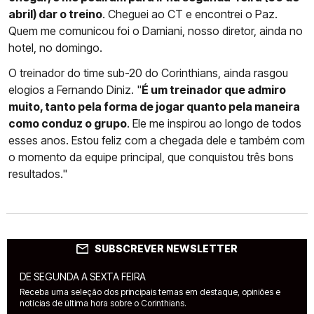
abril) dar o treino
. Cheguei ao CT e encontrei o Paz.
Quem me comunicou foi o Damiani, nosso diretor, ainda no
hotel, no domingo.
O treinador do time sub-20 do Corinthians, ainda rasgou
elogios a Fernando Diniz. "
É um treinador que admiro
muito, tanto pela forma de jogar quanto pela maneira
como conduz o grupo
. Ele me inspirou ao longo de todos
esses anos. Estou feliz com a chegada dele e também com
o momento da equipe principal, que conquistou três bons
resultados."
SUBSCREVER NEWSLETTER
DE SEGUNDA A SEXTA FEIRA
Receba uma seleção dos principais temas em destaque, opiniões e
notícias de última hora sobre o Corinthians.