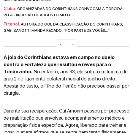
Clube.
ORGANIZADAS DO CORINTHIANS CONVOCAM A TORCIDA
PELA EXPULSÃO DE AUGUSTO MELO
Futebol.
AUTORA DO GOL DA CLASSIFICAÇÃO DO CORINTHIANS,
GABI ZANOTTI MANDA RECADO: “POR PARTE DE VOCÊS...”
<
>
A joia do Corinthians estava em campo no duelo
contra o Fortaleza que resultou e revés para o
Timãozinho.
No entanto, aos 33,
ele sofreu um trauma de
grau 2 no ligamento colateral medial do joelho direito
.
Apesar do susto, o Filho do Terrão não precisou passar por
cirurgia.
Durante sua recuperação, Gui Amorim passou por processo
de reabilitação que envolveu acompanhamento médico e
preparação física específica. Agora, liberado para treinar e
jogar, o atleta afirmou que se sente bem tanto fisicamente