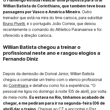
O Flamengo estuda realizar uma proposta para tirar
Willian Batista do Corinthians, que também teve boas
passagens por Vasco e América Mineiro
. Outro
treinador que está na mira do time carioca, para substituir
Bruno Pivetti
, é o português João Correia, que deixou
recentemente o comando do Athletico Paranaense e foi
oferecido a direção carioca.
Willian Batista chegou a treinar o
profissional neste ano e rasgou elogios a
Fernando Diniz
Depois da demissão de Dorival Júnior, Willian Batista
chegou a comandar um treino com o elenco profissional
do
Corinthians
e detalhou como foi a experiência. "O
pessoal me ligou no domingo à noite (05 de abril), por volta
de meia-noite.
Eu estava no Rio, tínhamos acabado de
chegar, e me pediram para ir na segunda-feira (06 de
abril) dar o treino
. Cheguei ao CT e encontrei o Paz.