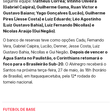
seguinte equipe: M
atheus Corrêa; Vitinho Oliveira
(Gabriel Caipira), Guilherme Gama, Ruan Victor e
Gustavo Baiano; Yago Gonçalves (Lucão), Guilherme
Pires (Jesse Costa) e Luiz Eduardo; Léo Agostinho
(Luiz Gustavo Bahia), Luiz Fernando (Nicollas) e
Nicolas Araújo (Gui Negão)
.
O banco de reservas teve como opções Cadu, Fernando
Vera, Gabriel Caipira, Lucão, Denner, Jesse Costa, Luiz
Gustavo Bahia, Nicollas e Gui Negão.
Depois de vencer o
Água Santa no Paulistão, o Corinthians retomará o
foco para o Brasileirão Sub-20
. O Alvinegro receberá o
Santos na próxima terça-feira, 27 de maio, às 18h (horário
de Brasília), em Itaquaquecetuba, pela 12ª rodada do
torneio nacional.
FUTEBOL DE BASE