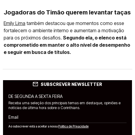
Jogadoras do Timão querem levantar taças
Emily Lima
também destacou que momentos como esse
fortalecem o ambiente interno e aumentam a motivação
para os próximos desafios.
Segundo ela, o elenco está
comprometido em manter o alto nível de desempenho
e seguir em busca de títulos.
SUBSCREVER NEWSLETTER
DE SEGUNDA A SEXTA FEIRA
Receba uma seleção dos principais temas em destaque, opiniões e
notícias de última hora sobre o Corinthians.
Email
Ao subscrever está a aceitar a nossa
Política de Privacidade