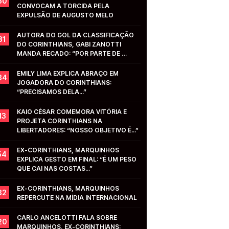
50
CONVOCAM A TORCIDA PELA 
EXPULSÃO DE AUGUSTO MELO
AUTORA DO GOL DA CLASSIFICAÇÃO 
31
DO CORINTHIANS, GABI ZANOTTI 
MANDA RECADO: “POR PARTE DE 
VOCÊS...”
EMILY LIMA EXPLICA ABRAÇO EM 
34
JOGADORA DO CORINTHIANS: 
“PRECISAMOS DELA...”
KAIO CÉSAR COMEMORA VITÓRIA E 
13
PROJETA CORINTHIANS NA 
LIBERTADORES: “NOSSO OBJETIVO É...”
EX-CORINTHIANS, MARQUINHOS 
54
EXPLICA GESTO EM FINAL: “É UM PESO 
QUE CAI NAS COSTAS...”
EX-CORINTHIANS, MARQUINHOS 
32
REPERCUTE NA MÍDIA INTERNACIONAL
CARLO ANCELOTTI FALA SOBRE 
20
MARQUINHOS, EX-CORINTHIANS: 