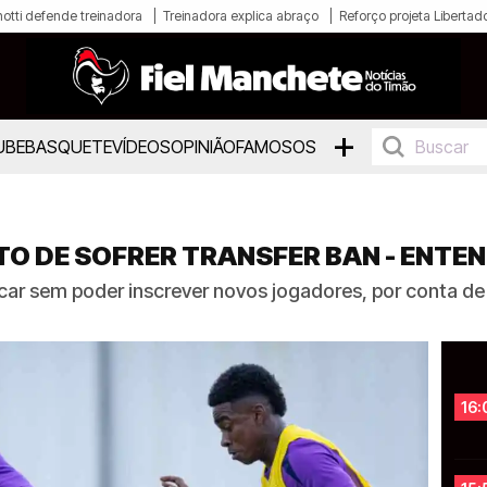
otti defende treinadora
Treinadora explica abraço
Reforço projeta Libertad
+
UBE
BASQUETE
VÍDEOS
OPINIÃO
FAMOSOS
TO DE SOFRER TRANSFER BAN - ENTE
car sem poder inscrever novos jogadores, por conta d
16: