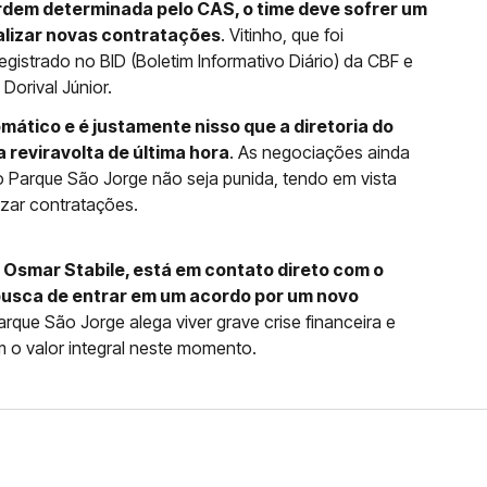
rdem determinada pelo CAS, o time deve sofrer um
ealizar novas contratações
. Vitinho, que foi
registrado no BID (Boletim Informativo Diário) da CBF e
 Dorival Júnior.
omático e é justamente nisso que a diretoria do
 reviravolta de última hora
. As negociações ainda
 Parque São Jorge não seja punida, tendo em vista
lizar contratações.
Osmar Stabile, está em contato direto com o
busca de entrar em um acordo por um novo
arque São Jorge alega viver grave crise financeira e
m o valor integral neste momento.
FERNANDO DINIZ JÁ TEM