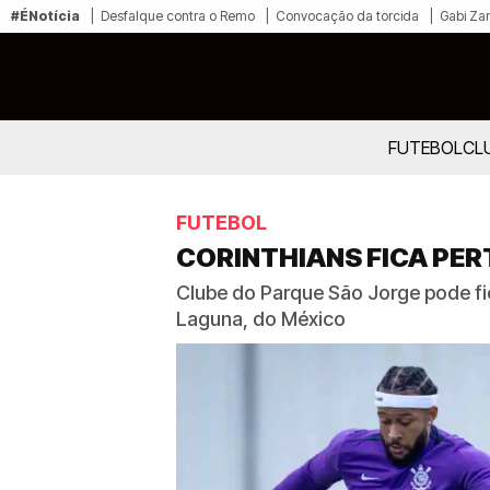
#ÉNotícia
Desfalque contra o Remo
Convocação da torcida
Gabi Zan
FUTEBOL
CL
FUTEBOL
CORINTHIANS FICA PER
Clube do Parque São Jorge pode fi
Laguna, do México