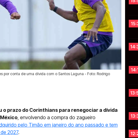
15:
15:
14:
14:
res por conta de uma dívida com o Santos Laguna - Foto: Rodrigo
13:
ou o prazo do Corinthians para renegociar a dívida
13:
 México
, envolvendo a compra do zagueiro
adquirido pelo Timão em janeiro do ano passado e tem
 de 2027
.
12: