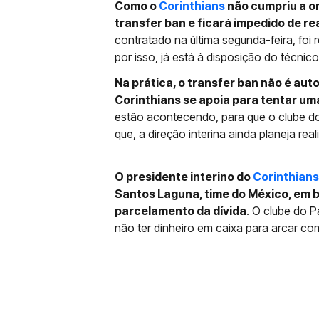
Como o
Corinthians
não cumpriu a o
transfer ban e ficará impedido de r
contratado na última segunda-feira, foi 
por isso, já está à disposição do técnico
Na prática, o transfer ban não é aut
Corinthians se apoia para tentar uma
estão acontecendo, para que o clube do
que, a direção interina ainda planeja rea
O presidente interino do
Corinthians
Santos Laguna, time do México, em 
parcelamento da dívida
. O clube do P
não ter dinheiro em caixa para arcar co
FUTEBOL
CORINTHIANS X REMO: 