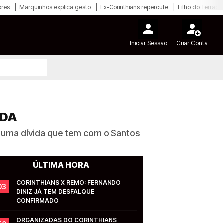
ores
Marquinhos explica gesto
Ex-Corinthians repercute
Filho do Terrão
Iniciar Sessão
Criar Conta
NDA
e uma dívida que tem com o Santos
ÚLTIMA HORA
CORINTHIANS X REMO: FERNANDO 
03
DINIZ JÁ TEM DESFALQUE 
CONFIRMADO
ORGANIZADAS DO CORINTHIANS 