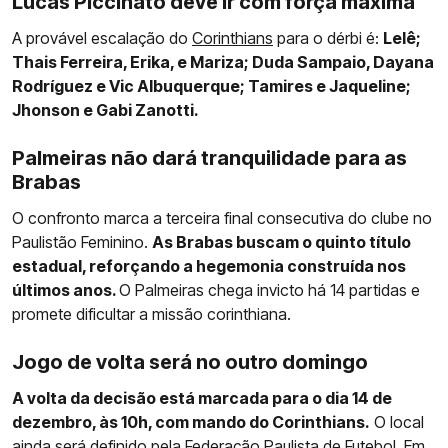
Lucas Piccinato deve ir com força máxima
A provável escalação do
Corinthians
para o dérbi é:
Lelê;
Thais Ferreira, Erika, e Mariza; Duda Sampaio, Dayana
Rodríguez e Vic Albuquerque; Tamires e Jaqueline;
Jhonson e Gabi Zanotti.
Palmeiras não dará tranquilidade para as
Brabas
O confronto marca a terceira final consecutiva do clube no
Paulistão Feminino.
As Brabas buscam o quinto título
estadual, reforçando a hegemonia construída nos
últimos anos.
O Palmeiras chega invicto há 14 partidas e
promete dificultar a missão corinthiana.
Jogo de volta será no outro domingo
A volta da decisão está marcada para o dia 14 de
dezembro, às 10h, com mando do Corinthians.
O local
ainda será definido pela Federação Paulista de Futebol. Em