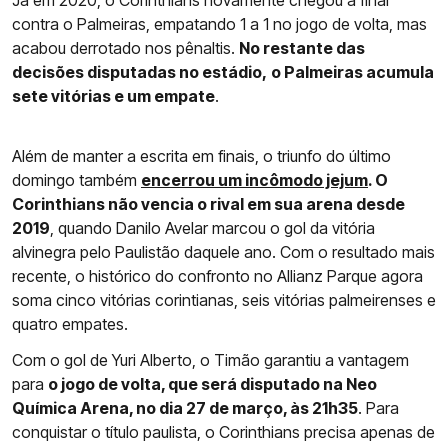
Já em 2020, o Corinthians novamente chegou à final
contra o Palmeiras, empatando 1 a 1 no jogo de volta, mas
acabou derrotado nos pênaltis.
No restante das
decisões disputadas no estádio,
o Palmeiras acumula
sete vitórias e um empate
.
Além de manter a escrita em finais, o triunfo do último
domingo também
encerrou um incômodo jejum
. O
Corinthians não vencia o rival em sua arena desde
2019
, quando Danilo Avelar marcou o gol da vitória
alvinegra pelo Paulistão daquele ano. Com o resultado mais
recente, o histórico do confronto no Allianz Parque agora
soma cinco vitórias corintianas, seis vitórias palmeirenses e
quatro empates.
Com o gol de Yuri Alberto, o Timão garantiu a vantagem
para
o jogo de volta, que será disputado na Neo
Química Arena, no dia 27 de março, às 21h35
. Para
conquistar o título paulista, o Corinthians precisa apenas de