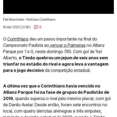
Fiel Manchete - Notícias Corinthians
16 Mar 2025 | 21:06 |
0
O
Corinthians
deu um passo importante na final do
Campeonato Paulista ao
vencer o Palmeiras
no Allianz
Parque por 1 a 0, neste domingo (16). Com gol de Yuri
Alberto,
o Timão quebrou um jejum de seis anos sem
triunfar no estádio do rival e agora leva a vantagem
para o jogo decisivo
da competição estadual.
A última vez que o Corinthians havia vencido no
Allianz Parque foi na fase de grupos do Paulistão de
2019
, quando superou o rival pelo mesmo placar, com gol
de Danilo Avelar. Desde então, foram sete encontros no
local, com quatro derrotas alvinegras e três empates,