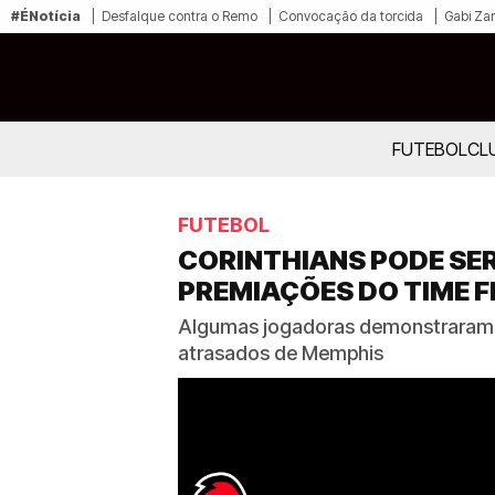
#ÉNotícia
Desfalque contra o Remo
Convocação da torcida
Gabi Zan
FUTEBOL
CL
FUTEBOL
CORINTHIANS PODE SE
PREMIAÇÕES DO TIME F
Algumas jogadoras demonstraram in
atrasados de Memphis