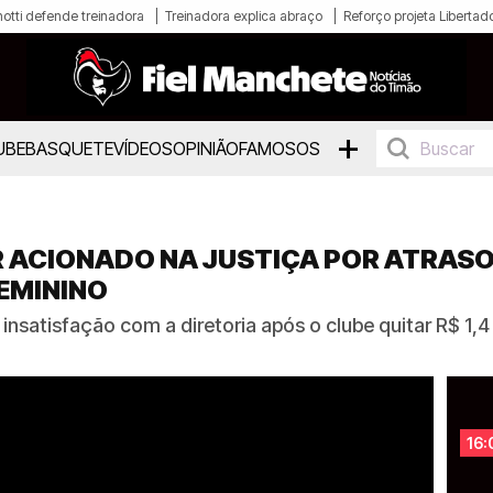
otti defende treinadora
Treinadora explica abraço
Reforço projeta Libertad
+
UBE
BASQUETE
VÍDEOS
OPINIÃO
FAMOSOS
R ACIONADO NA JUSTIÇA POR ATRAS
EMININO
satisfação com a diretoria após o clube quitar R$ 1,
16: