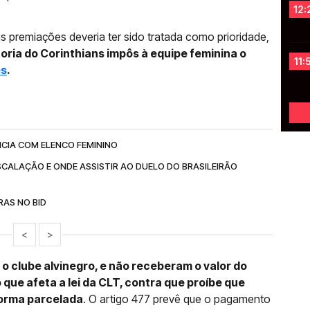
12:
 às premiações deveria ter sido tratada como prioridade,
toria do Corinthians impôs à equipe feminina o
11:
es
.
NCIA COM ELENCO FEMININO
SCALAÇÃO E ONDE ASSISTIR AO DUELO DO BRASILEIRÃO
AS NO BID
<
>
o clube alvinegro, e não receberam o valor do
 que afeta a lei da CLT, contra que proíbe que
forma parcelada
. O artigo 477 prevê que o pagamento