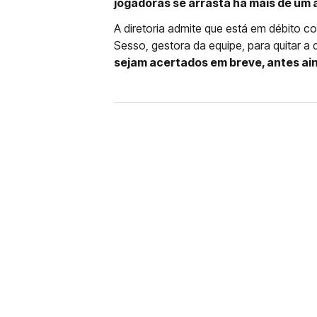
jogadoras se arrasta há mais de um 
A diretoria admite que está em débito c
Sesso, gestora da equipe, para quitar a 
sejam acertados em breve, antes ai
FUTEBOL
CORINTHIANS X REMO: 
DESFALQUE CONFIRMA
Jogador estava pendurado na parti
amarelo e não estará em campo no 