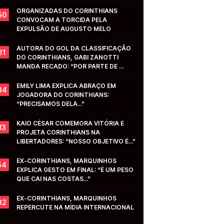
ORGANIZADAS DO CORINTHIANS 
50
CONVOCAM A TORCIDA PELA 
EXPULSÃO DE AUGUSTO MELO
AUTORA DO GOL DA CLASSIFICAÇÃO 
31
DO CORINTHIANS, GABI ZANOTTI 
MANDA RECADO: “POR PARTE DE 
VOCÊS...”
EMILY LIMA EXPLICA ABRAÇO EM 
34
JOGADORA DO CORINTHIANS: 
“PRECISAMOS DELA...”
KAIO CÉSAR COMEMORA VITÓRIA E 
13
PROJETA CORINTHIANS NA 
LIBERTADORES: “NOSSO OBJETIVO É...”
EX-CORINTHIANS, MARQUINHOS 
54
EXPLICA GESTO EM FINAL: “É UM PESO 
QUE CAI NAS COSTAS...”
EX-CORINTHIANS, MARQUINHOS 
32
REPERCUTE NA MÍDIA INTERNACIONAL