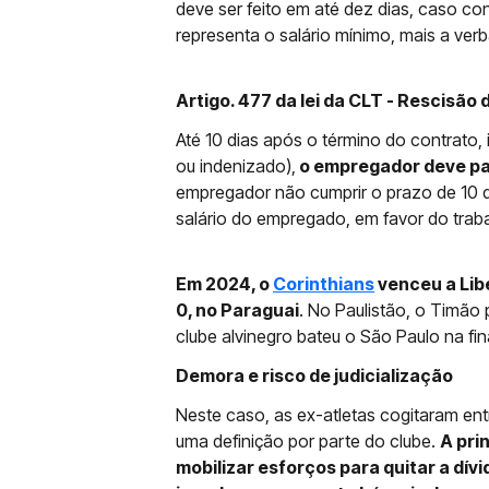
deve ser feito em até dez dias, caso co
representa o salário mínimo, mais a verb
Artigo. 477 da lei da CLT - Rescisão
Até 10 dias após o término do contrato,
ou indenizado),
o empregador deve pag
empregador não cumprir o prazo de 10 di
salário do empregado, em favor do traba
Em 2024, o
Corinthians
venceu a Libe
0, no Paraguai
. No Paulistão, o Timão 
clube alvinegro bateu o São Paulo na fin
Demora e risco de judicialização
Neste caso, as ex-atletas cogitaram en
uma definição por parte do clube.
A pri
mobilizar esforços para quitar a d