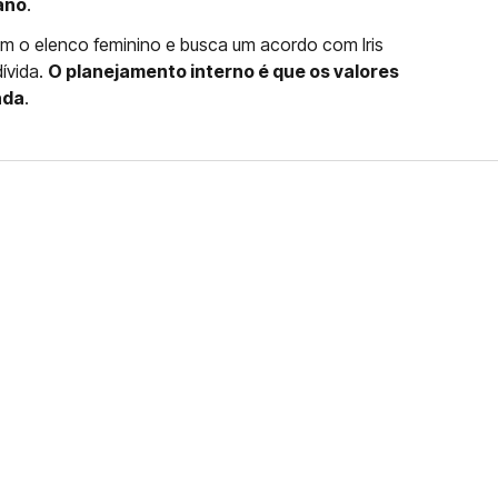
ano
.
om o elenco feminino e busca um acordo com Iris
dívida.
O planejamento interno é que os valores
nda
.
FERNANDO DINIZ JÁ TEM
DO
da contra o Grêmio e recebeu o terceiro cartão
duelo que marcará o retorno do Brasileirão