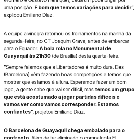
(Romero e Gustavo Henrique), cada um pode brigar por
uma posição.
E bom que temos variações para decidir
”,
explicou Emiliano Díaz.
A equipe alvinegra retomou os treinamentos na manhã da
segunda-feira, no CT Joaquim Grava, antes de embarcar
para o Equador.
A bola rola no Monumental de
Guayaquil às 21h30
(de Brasília) desta quarta-feira.
"Sempre falamos que a Libertadores é muito dura. Eles
(Barcelona) vêm fazendo boas competições e temos que
mostrar que estamos à altura. Esperamos fazer um bom
jogo, a gente sabe que vai ser difícil, mas
temos um grupo
que está acostumado a jogar partidas difíceis e
vamos ver como vamos corresponder. Estamos
confiantes
", projetou Emiliano Díaz.
O Barcelona de Guayaquil chega embalado para o
confronto
. Além de ter eliminado o compatriota El