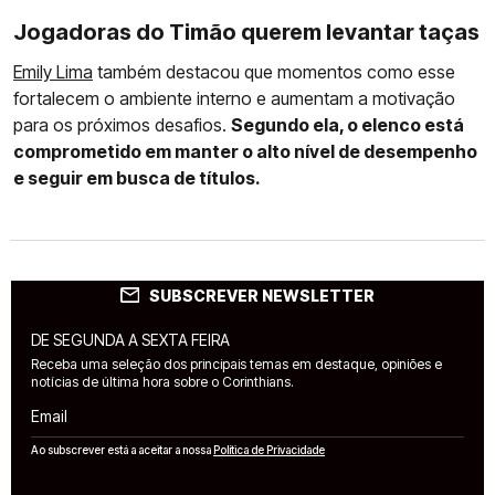
Jogadoras do Timão querem levantar taças
Emily Lima
também destacou que momentos como esse
fortalecem o ambiente interno e aumentam a motivação
para os próximos desafios.
Segundo ela, o elenco está
comprometido em manter o alto nível de desempenho
e seguir em busca de títulos.
SUBSCREVER NEWSLETTER
DE SEGUNDA A SEXTA FEIRA
Receba uma seleção dos principais temas em destaque, opiniões e
notícias de última hora sobre o Corinthians.
Email
Ao subscrever está a aceitar a nossa
Política de Privacidade