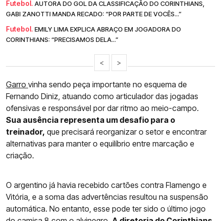
Futebol.
AUTORA DO GOL DA CLASSIFICAÇÃO DO CORINTHIANS,
GABI ZANOTTI MANDA RECADO: “POR PARTE DE VOCÊS...”
Futebol.
EMILY LIMA EXPLICA ABRAÇO EM JOGADORA DO
CORINTHIANS: “PRECISAMOS DELA...”
<
>
Garro
vinha sendo peça importante no esquema de
Fernando Diniz, atuando como articulador das jogadas
ofensivas e responsável por dar ritmo ao meio-campo.
Sua ausência representa um desafio para o
treinador,
que precisará reorganizar o setor e encontrar
alternativas para manter o equilíbrio entre marcação e
criação.
O argentino já havia recebido cartões contra Flamengo e
Vitória, e a soma das advertências resultou na suspensão
automática. No entanto, esse pode ter sido o último jogo
do camisa 8 com o alvinegro.
A diretoria do Corinthians