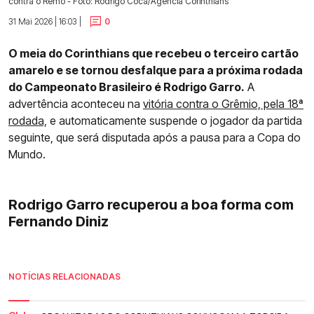
contra o Remo - Foto: Rodrigo Coca/Agência Corinthians
31 Mai 2026 | 16:03 |
0
O meia do Corinthians que recebeu o terceiro cartão
amarelo e se tornou desfalque para a próxima rodada
do Campeonato Brasileiro é Rodrigo Garro.
A
advertência aconteceu na
vitória contra o Grêmio, pela 18ª
rodada,
e automaticamente suspende o jogador da partida
seguinte, que será disputada após a pausa para a Copa do
Mundo.
Rodrigo Garro recuperou a boa forma com
Fernando Diniz
NOTÍCIAS RELACIONADAS