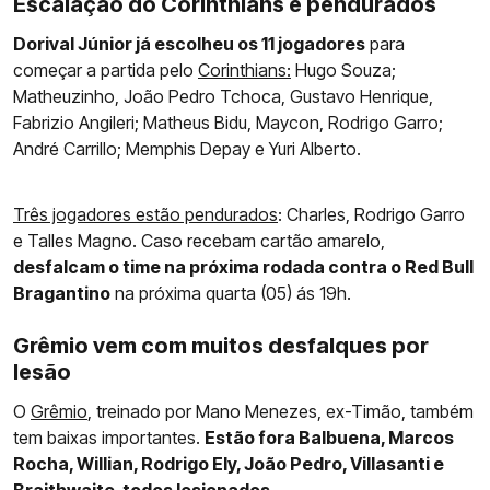
Escalação do Corinthians e pendurados
Dorival Júnior já escolheu os 11 jogadores
para
começar a partida pelo
Corinthians:
Hugo Souza;
Matheuzinho, João Pedro Tchoca, Gustavo Henrique,
Fabrizio Angileri; Matheus Bidu, Maycon, Rodrigo Garro;
André Carrillo; Memphis Depay e Yuri Alberto.
Três jogadores estão pendurados
: Charles, Rodrigo Garro
e Talles Magno. Caso recebam cartão amarelo,
desfalcam o time na próxima rodada contra o Red Bull
Bragantino
na próxima quarta (05) ás 19h.
Grêmio vem com muitos desfalques por
lesão
O
Grêmio
, treinado por Mano Menezes, ex-Timão, também
tem baixas importantes.
Estão fora Balbuena, Marcos
Rocha, Willian, Rodrigo Ely, João Pedro, Villasanti e
Braithwaite, todos lesionados.