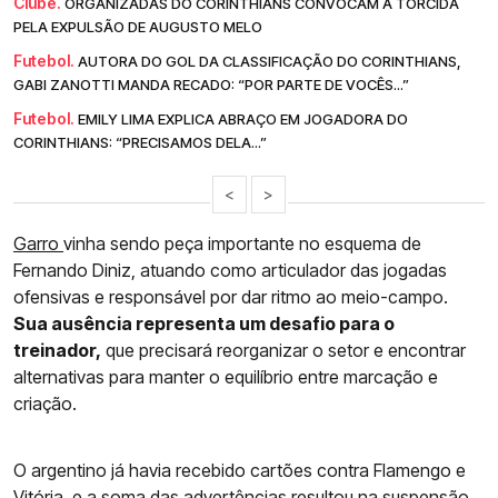
Clube.
ORGANIZADAS DO CORINTHIANS CONVOCAM A TORCIDA
PELA EXPULSÃO DE AUGUSTO MELO
Futebol.
AUTORA DO GOL DA CLASSIFICAÇÃO DO CORINTHIANS,
GABI ZANOTTI MANDA RECADO: “POR PARTE DE VOCÊS...”
Futebol.
EMILY LIMA EXPLICA ABRAÇO EM JOGADORA DO
CORINTHIANS: “PRECISAMOS DELA...”
<
>
Garro
vinha sendo peça importante no esquema de
Fernando Diniz, atuando como articulador das jogadas
ofensivas e responsável por dar ritmo ao meio-campo.
Sua ausência representa um desafio para o
treinador,
que precisará reorganizar o setor e encontrar
alternativas para manter o equilíbrio entre marcação e
criação.
O argentino já havia recebido cartões contra Flamengo e
Vitória, e a soma das advertências resultou na suspensão