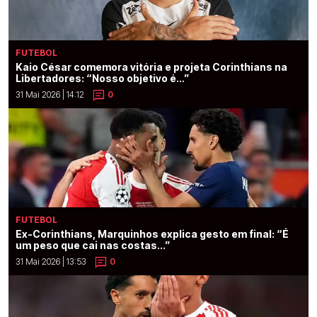
FUTEBOL
Kaio César comemora vitória e projeta Corinthians na
Libertadores: “Nosso objetivo é...”
31 Mai 2026 | 14:12
0
FUTEBOL
Ex-Corinthians, Marquinhos explica gesto em final: “É
um peso que cai nas costas...”
31 Mai 2026 | 13:53
0