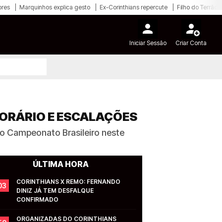
ores
Marquinhos explica gesto
Ex-Corinthians repercute
Filho do Terrão
Iniciar Sessão
Criar Conta
HORÁRIO E ESCALAÇÕES
do Campeonato Brasileiro neste
ÚLTIMA HORA
CORINTHIANS X REMO: FERNANDO 
03
DINIZ JÁ TEM DESFALQUE 
CONFIRMADO
ORGANIZADAS DO CORINTHIANS 