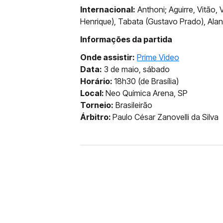
Internacional:
Anthoni; Aguirre, Vitão,
Henrique), Tabata (Gustavo Prado), Alan
Informações da partida
Onde assistir:
Prime Video
Data:
3 de maio, sábado
Horário:
18h30 (de Brasília)
Local:
Neo Química Arena, SP
Torneio:
Brasileirão
Árbitro:
Paulo César Zanovelli da Silva
FUTEBOL
CORINTHIANS X REMO: 
DESFALQUE CONFIRMA
Jogador estava pendurado na parti
amarelo e não estará em campo no 