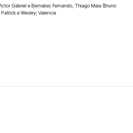
 Victor Gabriel e Bernabei; Fernando, Thiago Maia (Bruno
 Patrick e Wesley; Valencia
FERNANDO DINIZ JÁ TEM
DO
da contra o Grêmio e recebeu o terceiro cartão
duelo que marcará o retorno do Brasileirão