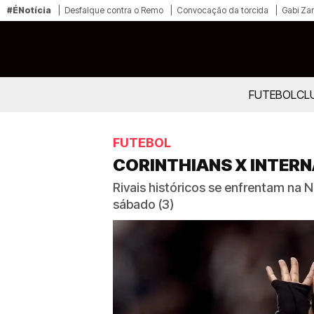
#ÉNotícia
Desfalque contra o Remo
Convocação da torcida
Gabi Zan
FUTEBOL
CL
FUTEBOL
CORINTHIANS X INTERN
Rivais históricos se enfrentam na
sábado (3)