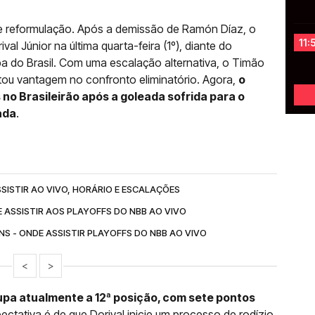
 reformulação. Após a demissão de Ramón Díaz, o
11:
al Júnior na última quarta-feira (1º), diante do
pa do Brasil. Com uma escalação alternativa, o Timão
stou vantagem no confronto eliminatório. Agora,
o
 no Brasileirão após a goleada sofrida para o
ada
.
SISTIR AO VIVO, HORÁRIO E ESCALAÇÕES
 ASSISTIR AOS PLAYOFFS DO NBB AO VIVO
NS - ONDE ASSISTIR PLAYOFFS DO NBB AO VIVO
<
>
upa atualmente a 12ª posição, com sete pontos
pectativa é de que Dorival inicie um processo de rodízio