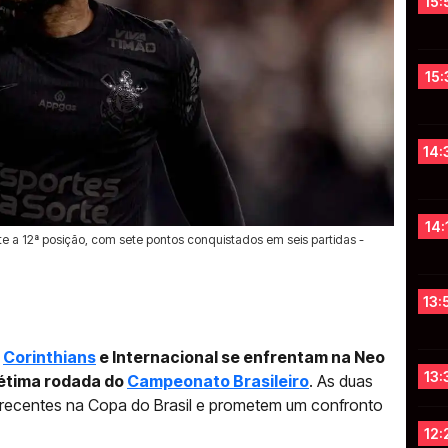
15:
15:
14:
14:
te a 12ª posição, com sete pontos conquistados em seis partidas -
13:
,
Corinthians
e Internacional se enfrentam na Neo
13:
sétima rodada do
Campeonato Brasileiro
. As duas
 recentes na Copa do Brasil e prometem um confronto
12: