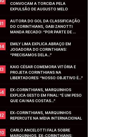
50
CONVOCAM A TORCIDA PELA 
EXPULSÃO DE AUGUSTO MELO
AUTORA DO GOL DA CLASSIFICAÇÃO 
31
DO CORINTHIANS, GABI ZANOTTI 
MANDA RECADO: “POR PARTE DE 
VOCÊS...”
EMILY LIMA EXPLICA ABRAÇO EM 
34
JOGADORA DO CORINTHIANS: 
“PRECISAMOS DELA...”
KAIO CÉSAR COMEMORA VITÓRIA E 
13
PROJETA CORINTHIANS NA 
LIBERTADORES: “NOSSO OBJETIVO É...”
EX-CORINTHIANS, MARQUINHOS 
54
EXPLICA GESTO EM FINAL: “É UM PESO 
QUE CAI NAS COSTAS...”
EX-CORINTHIANS, MARQUINHOS 
32
REPERCUTE NA MÍDIA INTERNACIONAL
CARLO ANCELOTTI FALA SOBRE 
20
MARQUINHOS, EX-CORINTHIANS: 