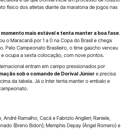
o físico dos atletas diante da maratona de jogos nas
m momento mais estável e tenta manter a boa fase
.
rou o Maracanã por 1 a 0 na Copa do Brasil e chega
o. Pelo Campeonato Brasileiro, o time gaúcho venceu
or e ocupa a sexta colocação, com nove pontos.
 Internacional entram em campo pressionados por
mação sob o comando de Dorival Júnior
e precisa
 cima da tabela. Já o Inter tenta manter o embalo e
o campeonato.
André Ramalho, Cacá e Fabrizio Angileri; Raniele,
oronado (Breno Bidon); Memphis Depay (Ángel Romero) e