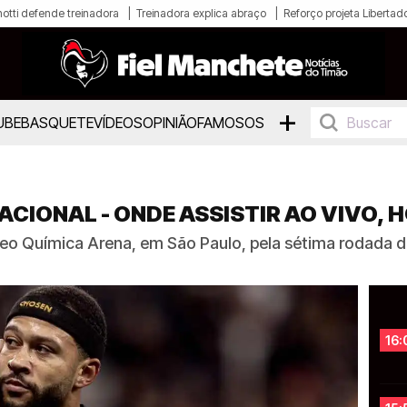
otti defende treinadora
Treinadora explica abraço
Reforço projeta Libertad
+
UBE
BASQUETE
VÍDEOS
OPINIÃO
FAMOSOS
ACIONAL - ONDE ASSISTIR AO VIVO, 
 Neo Química Arena, em São Paulo, pela sétima rodada 
16: