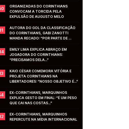
ORGANIZADAS DO CORINTHIANS 
50
CONVOCAM A TORCIDA PELA 
EXPULSÃO DE AUGUSTO MELO
AUTORA DO GOL DA CLASSIFICAÇÃO 
31
DO CORINTHIANS, GABI ZANOTTI 
MANDA RECADO: “POR PARTE DE 
VOCÊS...”
EMILY LIMA EXPLICA ABRAÇO EM 
34
JOGADORA DO CORINTHIANS: 
“PRECISAMOS DELA...”
KAIO CÉSAR COMEMORA VITÓRIA E 
13
PROJETA CORINTHIANS NA 
LIBERTADORES: “NOSSO OBJETIVO É...”
EX-CORINTHIANS, MARQUINHOS 
54
EXPLICA GESTO EM FINAL: “É UM PESO 
QUE CAI NAS COSTAS...”
EX-CORINTHIANS, MARQUINHOS 
32
REPERCUTE NA MÍDIA INTERNACIONAL