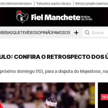
otti defende treinadora
Treinadora explica abraço
Reforço projeta Libertad
+
UBE
BASQUETE
VÍDEOS
OPINIÃO
FAMOSOS
ULO: CONFIRA O RETROSPECTO DOS 
 próximo domingo (10), para a disputa do Majestoso, n
16: