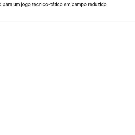
 para um jogo técnico-tático em campo reduzido
FERNANDO DINIZ JÁ TEM
DO
da contra o Grêmio e recebeu o terceiro cartão
duelo que marcará o retorno do Brasileirão