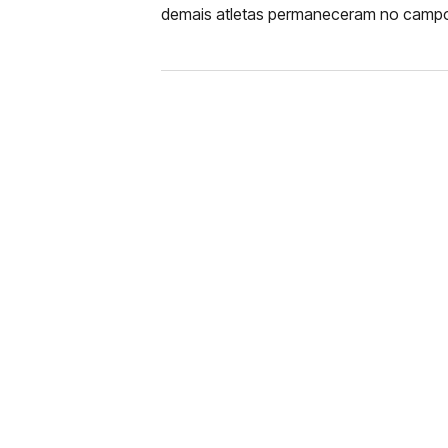
demais atletas permaneceram no campo
FUTEBOL
CORINTHIANS X REMO: 
DESFALQUE CONFIRMA
Jogador estava pendurado na parti
amarelo e não estará em campo no 