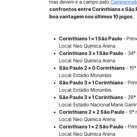
mas devem ir a campo pelo
Campeonato 
confrontos entre Corinthians x São P
boa vantagem nos últimos 10 jogos
.
Corinthians 1 x 1 São Paulo
- Prim
Local: Neo Química Arena
Corinthians 3 x 1 São Paulo
- 34ª 
Local: Neo Química Arena
São Paulo 2 x 0 Corinthians
- 15ª
Local: Estádio Morumbis
São Paulo 3 x 1 Corinthians
- Prim
Local: Estádio Morumbis
São Paulo 3 x 1 Corinthians
- 28ª
Local: Estádio Nacional Mané Garri
Corinthians 2 x 2 São Paulo
- 9ª 
Local: Neo Química Arena
Corinthians 1 x 2 São Paulo
- Prim
Local: Neo Química Arena