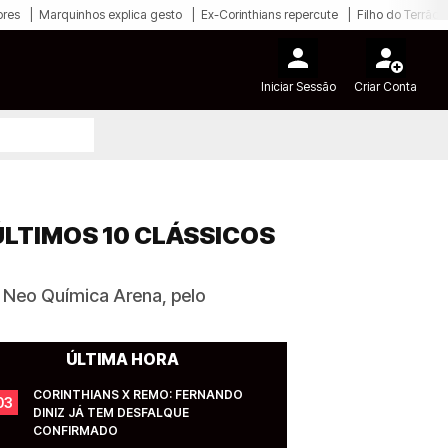
ores
Marquinhos explica gesto
Ex-Corinthians repercute
Filho do Terrão
Iniciar Sessão
Criar Conta
ÚLTIMOS 10 CLÁSSICOS
a Neo Química Arena, pelo
ÚLTIMA HORA
CORINTHIANS X REMO: FERNANDO 
03
DINIZ JÁ TEM DESFALQUE 
CONFIRMADO