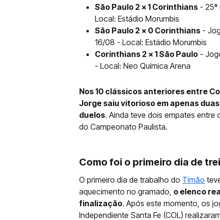
São Paulo 2 x 1 Corinthians
- 25ª
Local: Estádio Morumbis
São Paulo 2 x 0 Corinthians
- Jog
16/08 - Local: Estádio Morumbis
Corinthians 2 x 1 São Paulo
- Jogo
- Local: Neo Química Arena
Nos 10 clássicos anteriores entre Co
Jorge saiu vitorioso em apenas duas 
duelos
. Ainda teve dois empates entre o
do Campeonato Paulista.
Como foi o primeiro dia de tr
O primeiro dia de trabalho do
Timão
teve
aquecimento no gramado,
o elenco re
finalização
. Após este momento, os jo
Independiente Santa Fe (COL) realizaram