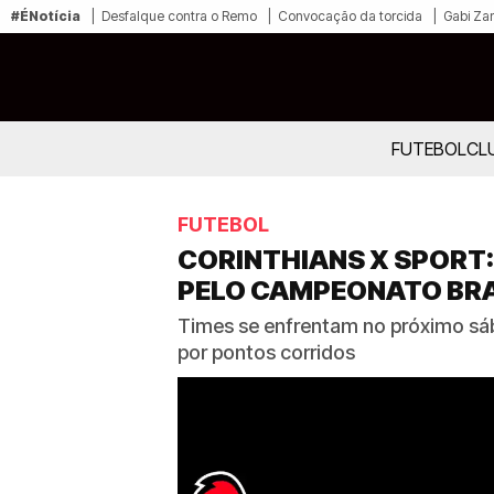
#ÉNotícia
Desfalque contra o Remo
Convocação da torcida
Gabi Zan
FUTEBOL
CL
FUTEBOL
CORINTHIANS X SPORT:
PELO CAMPEONATO BRA
Times se enfrentam no próximo sáb
por pontos corridos