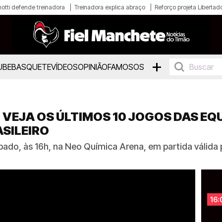
otti defende treinadora
Treinadora explica abraço
Reforço projeta Libertad
+
UBE
BASQUETE
VÍDEOS
OPINIÃO
FAMOSOS
 VEJA OS ÚLTIMOS 10 JOGOS DAS EQ
SILEIRO
ado, às 16h, na Neo Química Arena, em partida válida
16: