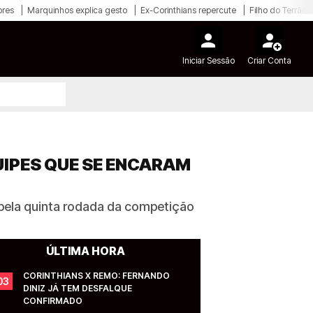
ores
Marquinhos explica gesto
Ex-Corinthians repercute
Filho do Terrão
Iniciar Sessão
Criar Conta
UIPES QUE SE ENCARAM
 pela quinta rodada da competição
ÚLTIMA HORA
CORINTHIANS X REMO: FERNANDO 
03
DINIZ JÁ TEM DESFALQUE 
CONFIRMADO