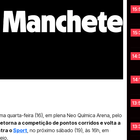
15:
15:
14:
14:
13:
ima quarta-feira (16), em plena Neo Química Arena, pelo
retorna a competição de pontos corridos e volta a
13:
ntra o
Sport
, no próximo sábado (19), às 16h, em
eio.