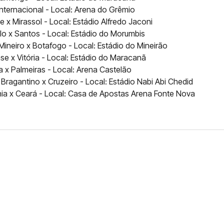
Internacional - Local: Arena do Grêmio
 x Mirassol - Local: Estádio Alfredo Jaconi
o x Santos - Local: Estádio do Morumbis
Mineiro x Botafogo - Local: Estádio do Mineirão
se x Vitória - Local: Estádio do Maracanã
a x Palmeiras - Local: Arena Castelão
Bragantino x Cruzeiro - Local: Estádio Nabi Abi Chedid
hia x Ceará - Local: Casa de Apostas Arena Fonte Nova
FERNANDO DINIZ JÁ TEM
DO
da contra o Grêmio e recebeu o terceiro cartão
duelo que marcará o retorno do Brasileirão