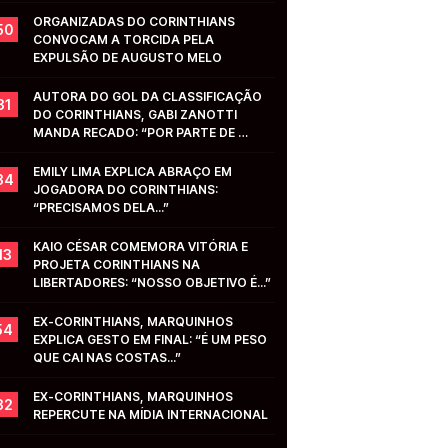
ORGANIZADAS DO CORINTHIANS 
50
CONVOCAM A TORCIDA PELA 
EXPULSÃO DE AUGUSTO MELO
AUTORA DO GOL DA CLASSIFICAÇÃO 
31
DO CORINTHIANS, GABI ZANOTTI 
MANDA RECADO: “POR PARTE DE 
VOCÊS...”
EMILY LIMA EXPLICA ABRAÇO EM 
34
JOGADORA DO CORINTHIANS: 
“PRECISAMOS DELA...”
KAIO CÉSAR COMEMORA VITÓRIA E 
13
PROJETA CORINTHIANS NA 
LIBERTADORES: “NOSSO OBJETIVO É...”
EX-CORINTHIANS, MARQUINHOS 
54
EXPLICA GESTO EM FINAL: “É UM PESO 
QUE CAI NAS COSTAS...”
EX-CORINTHIANS, MARQUINHOS 
32
REPERCUTE NA MÍDIA INTERNACIONAL