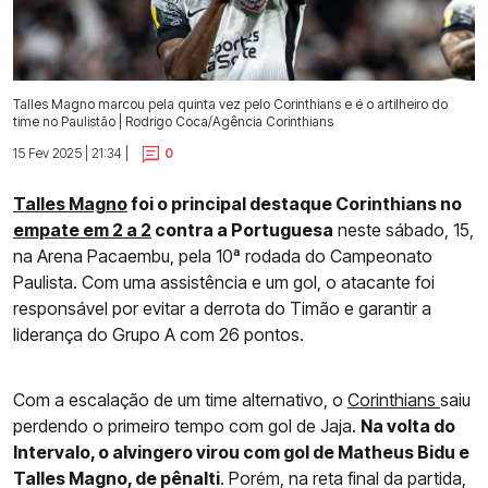
Talles Magno marcou pela quinta vez pelo Corinthians e é o artilheiro do
time no Paulistão | Rodrigo Coca/Agência Corinthians
15 Fev 2025 | 21:34 |
0
Talles Magno
foi o principal destaque Corinthians no
empate em 2 a 2
contra a Portuguesa
neste sábado, 15,
na Arena Pacaembu, pela 10ª rodada do Campeonato
Paulista. Com uma assistência e um gol, o atacante foi
responsável por evitar a derrota do Timão e garantir a
liderança do Grupo A com 26 pontos.
Com a escalação de um time alternativo, o
Corinthians
saiu
perdendo o primeiro tempo com gol de Jaja.
Na volta do
Intervalo, o alvingero virou com gol de Matheus Bidu e
Talles Magno, de pênalti
. Porém, na reta final da partida,