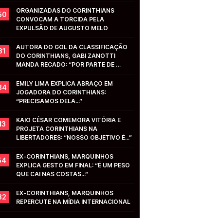
ORGANIZADAS DO CORINTHIANS 
50
CONVOCAM A TORCIDA PELA 
EXPULSÃO DE AUGUSTO MELO
AUTORA DO GOL DA CLASSIFICAÇÃO 
31
DO CORINTHIANS, GABI ZANOTTI 
MANDA RECADO: “POR PARTE DE 
VOCÊS...”
EMILY LIMA EXPLICA ABRAÇO EM 
34
JOGADORA DO CORINTHIANS: 
“PRECISAMOS DELA...”
KAIO CÉSAR COMEMORA VITÓRIA E 
13
PROJETA CORINTHIANS NA 
LIBERTADORES: “NOSSO OBJETIVO É...”
EX-CORINTHIANS, MARQUINHOS 
54
EXPLICA GESTO EM FINAL: “É UM PESO 
QUE CAI NAS COSTAS...”
EX-CORINTHIANS, MARQUINHOS 
32
REPERCUTE NA MÍDIA INTERNACIONAL