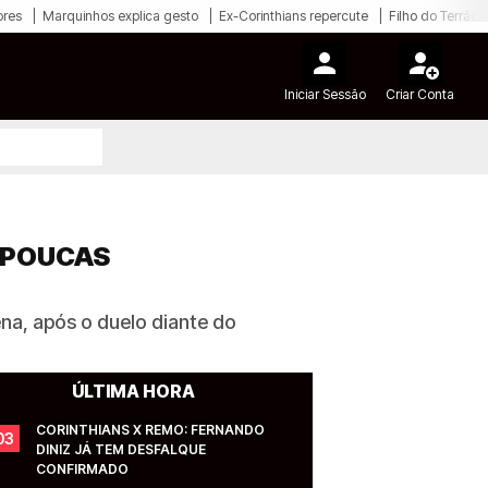
ores
Marquinhos explica gesto
Ex-Corinthians repercute
Filho do Terrão
Iniciar Sessão
Criar Conta
E POUCAS
na, após o duelo diante do
ÚLTIMA HORA
CORINTHIANS X REMO: FERNANDO 
03
DINIZ JÁ TEM DESFALQUE 
CONFIRMADO