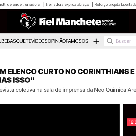
otti defende treinadora
Treinadora explica abraço
Reforço projeta Libertad
+
UBE
BASQUETE
VÍDEOS
OPINIÃO
FAMOSOS
EM ELENCO CURTO NO CORINTHIANS 
AS ISSO"
vista coletiva na sala de imprensa da Neo Química Are
16: