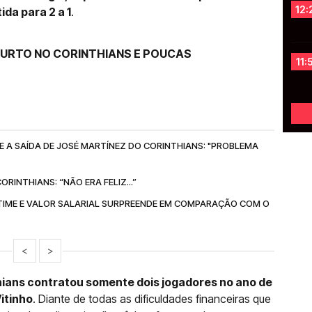
12:
tida para 2 a 1
.
CURTO NO CORINTHIANS E POUCAS
11:
E A SAÍDA DE JOSÉ MARTÍNEZ DO CORINTHIANS: "PROBLEMA
RINTHIANS: “NÃO ERA FELIZ...”
TIME E VALOR SALARIAL SURPREENDE EM COMPARAÇÃO COM O
<
>
hians contratou somente dois jogadores no ano de
Vitinho
. Diante de todas as dificuldades financeiras que