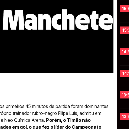
15:
15:
14:
14:
13:
 os primeiros 45 minutos de partida foram dominantes
prio treinador rubro-negro Filipe Luís, admitiu em
13:
 da Neo Química Arena.
Porém, o Timão não
des em gol, o que fez o líder do Campeonato