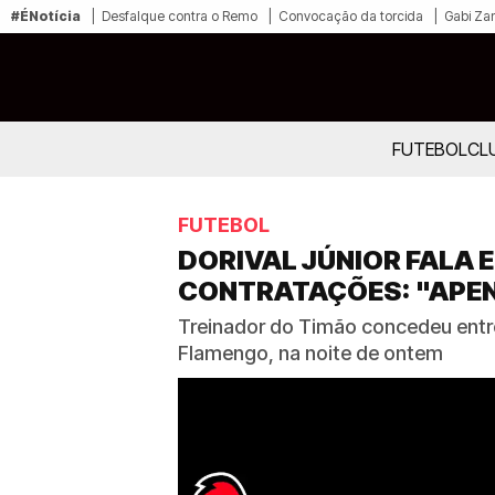
#ÉNotícia
Desfalque contra o Remo
Convocação da torcida
Gabi Zan
FUTEBOL
CL
FUTEBOL
DORIVAL JÚNIOR FALA 
CONTRATAÇÕES: "APEN
Treinador do Timão concedeu entre
Flamengo, na noite de ontem