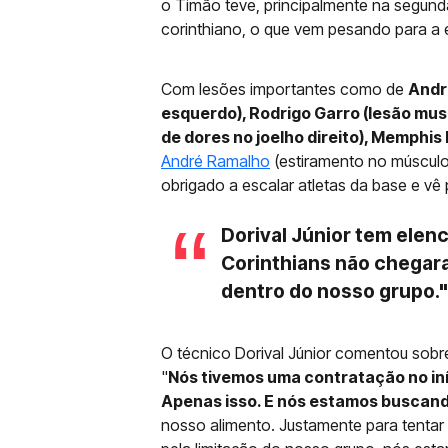
o Timão teve, principalmente na segunda
corinthiano, o que vem pesando para a
Com lesões importantes como de
André
esquerdo), Rodrigo Garro (lesão musc
de dores no joelho direito), Memphi
André Ramalho
(estiramento no músculo p
obrigado a escalar atletas da base e vê
Dorival Júnior tem elen
Corinthians não chega
dentro do nosso grupo.
O técnico Dorival Júnior comentou sobr
"
Nós tivemos uma contratação no iní
Apenas isso. E nós estamos buscand
nosso alimento. Justamente para tentar 