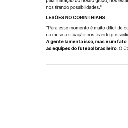
pela limitação do nosso grupo, nós est
nos tirando possibilidades."
LESÕES NO CORINTHIANS
"Para esse momento é muito difícil de c
na mesma situação nos tirando possibil
A gente lamenta isso, mas é um fat
as equipes do futebol brasileiro
. O C
FUTEBOL
CORINTHIANS X REMO: 
DESFALQUE CONFIRMA
Jogador estava pendurado na parti
amarelo e não estará em campo no 