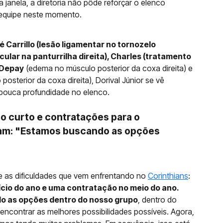
 janela, a diretoria não pôde reforçar o elenco
 equipe neste momento.
 Carrillo (lesão ligamentar no tornozelo
ular na panturrilha direita), Charles (tratamento
s Depay
(edema no músculo posterior da coxa direita) e
osterior da coxa direita), Dorival Júnior se vê
 pouca profundidade no elenco.
co curto e contratações para o
ram: "Estamos buscando as opções
"
e as dificuldades que vem enfrentando no
Corinthians
:
cio do ano e uma contratação no meio do ano.
o as opções dentro do nosso grupo
, dentro do
encontrar as melhores possibilidades possíveis. Agora,