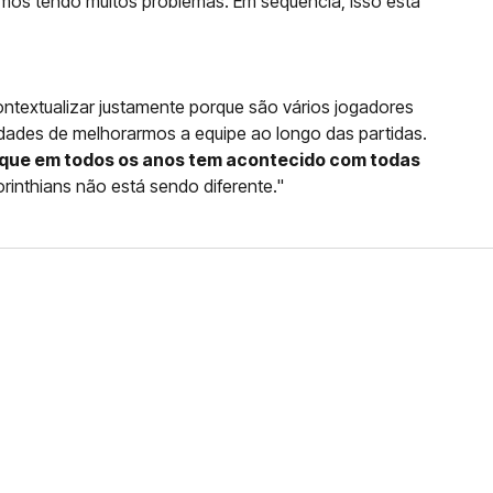
amos tendo muitos problemas. Em sequência, isso está
ontextualizar justamente porque são vários jogadores
idades de melhorarmos a equipe ao longo das partidas.
o que em todos os anos tem acontecido com todas
orinthians não está sendo diferente."
FERNANDO DINIZ JÁ TEM
DO
da contra o Grêmio e recebeu o terceiro cartão
duelo que marcará o retorno do Brasileirão