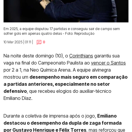
Em 2025, a equipe disputou 17 partidas e conseguiu sair de campo sem
sofrer gols em apenas quatro delas - Foto: Reprodução
10 Mar 2025 | 01:11 |
0
Na noite deste domingo (10), o
Corinthians
garantiu sua
vaga na final do Campeonato Paulista ao
vencer o Santos
por 2 a 1, na Neo Química Arena. A equipe alvinegra
mostrou um
desempenho mais seguro em comparação
a partidas anteriores, especialmente no setor
defensivo
, que recebeu elogios do auxiliar-técnico
Emiliano Díaz.
Durante a coletiva de imprensa após o jogo,
Emiliano
destacou o desempenho da dupla de zaga formada
por
Gustavo Henrique
e Félix Torres
, mas reforçou que