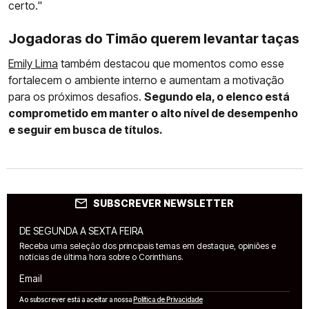
certo."
Jogadoras do Timão querem levantar taças
Emily Lima
também destacou que momentos como esse
fortalecem o ambiente interno e aumentam a motivação
para os próximos desafios.
Segundo ela, o elenco está
comprometido em manter o alto nível de desempenho
e seguir em busca de títulos.
SUBSCREVER NEWSLETTER
DE SEGUNDA A SEXTA FEIRA
Receba uma seleção dos principais temas em destaque, opiniões e
notícias de última hora sobre o Corinthians.
Email
Ao subscrever está a aceitar a nossa
Política de Privacidade