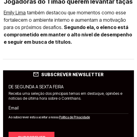
Jogadoras do Timão querem levantar taças
Emily Lima
também destacou que momentos como esse
fortalecem o ambiente interno e aumentam a motivação
para os próximos desafios.
Segundo ela, o elenco está
comprometido em manter o alto nível de desempenho
e seguir em busca de títulos.
SUBSCREVER NEWSLETTER
DE SEGUNDA A SEXTA FEIRA
Receba uma seleção dos principais temas em destaque, opiniões e
notícias de última hora sobre o Corinthians.
Email
Ao subscrever está a aceitar a nossa
Política de Privacidade