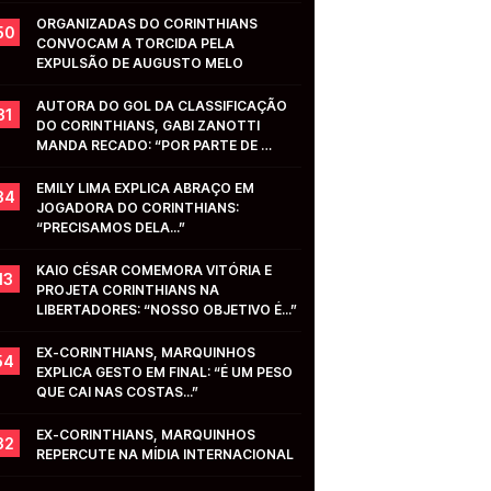
ORGANIZADAS DO CORINTHIANS 
50
CONVOCAM A TORCIDA PELA 
EXPULSÃO DE AUGUSTO MELO
AUTORA DO GOL DA CLASSIFICAÇÃO 
31
DO CORINTHIANS, GABI ZANOTTI 
MANDA RECADO: “POR PARTE DE 
VOCÊS...”
EMILY LIMA EXPLICA ABRAÇO EM 
34
JOGADORA DO CORINTHIANS: 
“PRECISAMOS DELA...”
KAIO CÉSAR COMEMORA VITÓRIA E 
13
PROJETA CORINTHIANS NA 
LIBERTADORES: “NOSSO OBJETIVO É...”
EX-CORINTHIANS, MARQUINHOS 
54
EXPLICA GESTO EM FINAL: “É UM PESO 
QUE CAI NAS COSTAS...”
EX-CORINTHIANS, MARQUINHOS 
32
REPERCUTE NA MÍDIA INTERNACIONAL