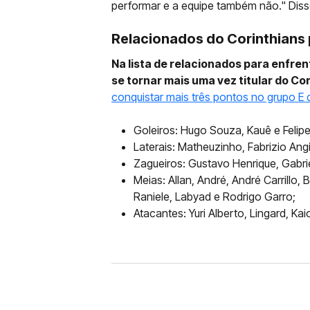
performar e a equipe também não." Diss
Relacionados do Corinthians p
Na lista de relacionados para enfre
se tornar mais uma vez titular do Co
conquistar mais três pontos no grupo E 
Goleiros: Hugo Souza, Kauê e Felip
Laterais: Matheuzinho, Fabrizio Angi
Zagueiros: Gustavo Henrique, Gabri
Meias: Allan, André, André Carrillo,
Raniele, Labyad e Rodrigo Garro;
Atacantes: Yuri Alberto, Lingard, Ka
FUTEBOL
CORINTHIANS X REMO: 