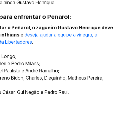
e ainda Gustavo Henrique.
ara enfrentar o Peñarol:
ntar o Peñarol, o zagueiro Gustavo Henrique deve
rinthians
e
deseja ajudar a equipe alvinegra, a
da Libertadores
.
e Longo;
leri e Pedro Milans;
el Paulista e André Ramalho;
 Breno Bidon, Charles, Dieguinho, Matheus Pereira,
io César, Gui Negão e Pedro Raul.
FERNANDO DINIZ JÁ TEM