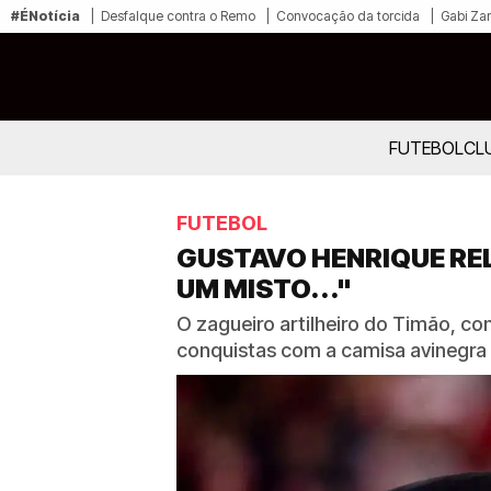
#ÉNotícia
Desfalque contra o Remo
Convocação da torcida
Gabi Zan
FUTEBOL
CL
FUTEBOL
GUSTAVO HENRIQUE RE
UM MISTO..."
O zagueiro artilheiro do Timão, co
conquistas com a camisa avinegra