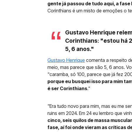
gente já passou de tudo aqui, a fase 
Corinthians é um misto de emoções o t
Gustavo Henrique rele
Corinthians: "estou há 
5, 6 anos."
Gustavo Henrique
comenta a respeito de 
meio, mas parece que são 5, 6 anos. Vou
"caramba, só 100, parece que já fez 20
porque eu busquei isso para mim tam
é ser Corinthians
."
"Era tudo novo para mim, mas eu me se
ruins em 2024. Em 24 eu lembro que vi
cinco, seis quilos de massa muscular
fase, aí foi onde vieram as críticas d