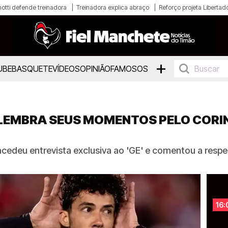
otti defende treinadora
Treinadora explica abraço
Reforço projeta Libertad
+
UBE
BASQUETE
VÍDEOS
OPINIÃO
FAMOSOS
LEMBRA SEUS MOMENTOS PELO CORIN
ncedeu entrevista exclusiva ao 'GE' e comentou a resp
16: