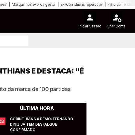
ores
Marquinhos explica gesto
Ex-Corinthians repercute
Filho do Terrão
Iniciar Sessão
Criar Conta
THIANS E DESTACA: "É
eito da marca de 100 partidas
ÚLTIMA HORA
CORINTHIANS X REMO: FERNANDO 
03
DINIZ JÁ TEM DESFALQUE 
CONFIRMADO