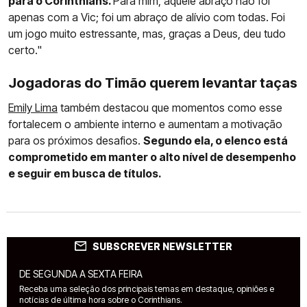
para o Corinthians.
Para mim, aquele abraço não foi
apenas com a Vic; foi um abraço de alívio com todas. Foi
um jogo muito estressante, mas, graças a Deus, deu tudo
certo."
Jogadoras do Timão querem levantar taças
Emily Lima
também destacou que momentos como esse
fortalecem o ambiente interno e aumentam a motivação
para os próximos desafios.
Segundo ela, o elenco está
comprometido em manter o alto nível de desempenho
e seguir em busca de títulos.
SUBSCREVER NEWSLETTER
DE SEGUNDA A SEXTA FEIRA
Receba uma seleção dos principais temas em destaque, opiniões e
notícias de última hora sobre o Corinthians.