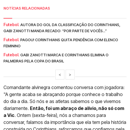
NOTÍCIAS RELACIONADAS
Futebol.
AUTORA DO GOL DA CLASSIFICAÇÃO DO CORINTHIANS,
GABI ZANOTTI MANDA RECADO: “POR PARTE DE VOCÊS...”
Futebol.
PAGOU! CORINTHIANS QUITA PENDÊNCIA COM ELENCO
FEMININO
Futebol.
GABI ZANOTTI MARCA E CORINTHIANS ELIMINA O
PALMEIRAS PELA COPA DO BRASIL
<
>
Comandante alvinegra comentou conversa com jogadora:
"A gente acaba se abraçando porque conhece o trabalho
do dia a dia. Só nós e as atletas sabemos o que vivemos
diariamente.
Então, foi um abraço de alívio, não só com
a Vic
. Ontem (sexta-feira), nós a chamamos para
conversar, falamos da importância que ela tem pela história
construída no
Corinthians
, reforçamos que confiamos nela