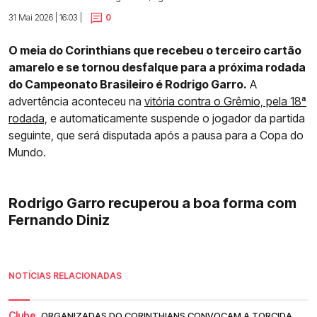
31 Mai 2026 | 16:03 |
0
O meia do Corinthians que recebeu o terceiro cartão
amarelo e se tornou desfalque para a próxima rodada
do Campeonato Brasileiro é Rodrigo Garro.
A
advertência aconteceu na
vitória contra o Grêmio, pela 18ª
rodada,
e automaticamente suspende o jogador da partida
seguinte, que será disputada após a pausa para a Copa do
Mundo.
Rodrigo Garro recuperou a boa forma com
Fernando Diniz
NOTÍCIAS RELACIONADAS
Clube.
ORGANIZADAS DO CORINTHIANS CONVOCAM A TORCIDA