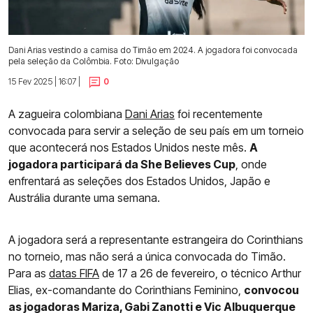
Dani Arias vestindo a camisa do Timão em 2024. A jogadora foi convocada
pela seleção da Colômbia. Foto: Divulgação
15 Fev 2025 | 16:07 |
0
A zagueira colombiana
Dani Arias
foi recentemente
convocada para servir a seleção de seu país em um torneio
que acontecerá nos Estados Unidos neste mês.
A
jogadora participará da She Believes Cup
, onde
enfrentará as seleções dos Estados Unidos, Japão e
Austrália durante uma semana.
A jogadora será a representante estrangeira do Corinthians
no torneio, mas não será a única convocada do Timão.
Para as
datas FIFA
de 17 a 26 de fevereiro, o técnico Arthur
Elias, ex-comandante do Corinthians Feminino,
convocou
as jogadoras Mariza, Gabi Zanotti e Vic Albuquerque