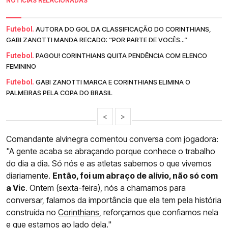
NOTÍCIAS RELACIONADAS
Futebol.
AUTORA DO GOL DA CLASSIFICAÇÃO DO CORINTHIANS,
GABI ZANOTTI MANDA RECADO: “POR PARTE DE VOCÊS...”
Futebol.
PAGOU! CORINTHIANS QUITA PENDÊNCIA COM ELENCO
FEMININO
Futebol.
GABI ZANOTTI MARCA E CORINTHIANS ELIMINA O
PALMEIRAS PELA COPA DO BRASIL
<
>
Comandante alvinegra comentou conversa com jogadora:
"A gente acaba se abraçando porque conhece o trabalho
do dia a dia. Só nós e as atletas sabemos o que vivemos
diariamente.
Então, foi um abraço de alívio, não só com
a Vic
. Ontem (sexta-feira), nós a chamamos para
conversar, falamos da importância que ela tem pela história
construída no
Corinthians
, reforçamos que confiamos nela
e que estamos ao lado dela."